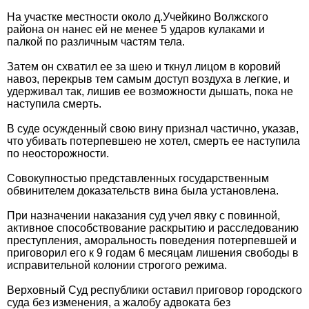
На участке местности около д.Учейкино Волжского
района он нанес ей не менее 5 ударов кулаками и
палкой по различным частям тела.
Затем он схватил ее за шею и ткнул лицом в коровий
навоз, перекрыв тем самым доступ воздуха в легкие, и
удерживал так, лишив ее возможности дышать, пока не
наступила смерть.
В суде осужденный свою вину признал частично, указав,
что убивать потерпевшею не хотел, смерть ее наступила
по неосторожности.
Совокупностью представленных государственным
обвинителем доказательств вина была установлена.
При назначении наказания суд учел явку с повинной,
активное способствование раскрытию и расследованию
преступления, аморальность поведения потерпевшей и
приговорил его к 9 годам 6 месяцам лишения свободы в
исправительной колонии строгого режима.
Верховный Суд республики оставил приговор городского
суда без изменения, а жалобу адвоката без