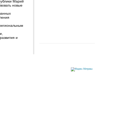
публики Марий
твовать новые
ванных
ления
региональным
и,
развития и