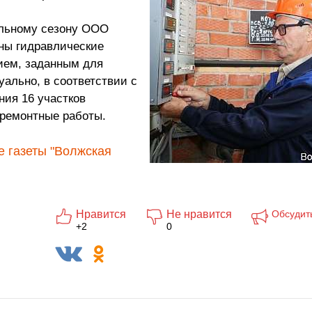
ельному сезону ООО
ны гидравлические
ием, заданным для
уально, в соответствии с
ия 16 участков
 ремонтные работы.
е газеты "Волжская
Нравится
Не нравится
Обсудит
+2
0