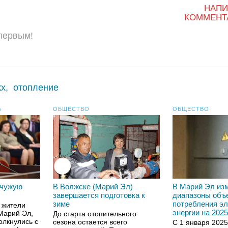
НАПИ
КОММЕНТ
 первым!
кх
,
отопление
Ь
ОБЩЕСТВО
ОБЩЕСТВО
 чужую
В Волжске (Марий Эл)
В Марий Эл из
завершается подготовка к
диапазоны объ
зиме
потребления эл
 жители
энергии на 2025
Марий Эл,
До старта отопительного
толкнулись с
сезона остается всего
С 1 января 2025