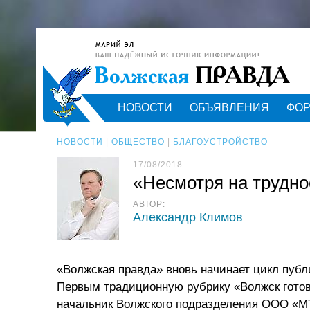
НОВОСТИ
ОБЪЯВЛЕНИЯ
ФО
НОВОСТИ
|
ОБЩЕСТВО
|
БЛАГОУСТРОЙСТВО
17/08/2018
«Несмотря на трудн
АВТОР:
Александр Климов
«Волжская правда» вновь начинает цикл публ
Первым традиционную рубрику «Волжск готов
начальник Волжского подразделения ООО «