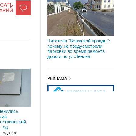
САТЬ
АРИЙ
Читатели "Волжской правды":
почему не предусмотрели
парковки во время ремонта
дороги по ул.Ленина
РЕКЛАМА
менились
ема
ектрической
 год
 года на