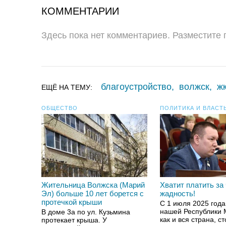
КОММЕНТАРИИ
Здесь пока нет комментариев. Разместите
благоустройство
,
волжск
,
ж
ЕЩЁ НА ТЕМУ:
ОБЩЕСТВО
ПОЛИТИКА И ВЛАСТ
Жительница Волжска (Марий
Хватит платить за
Эл) больше 10 лет борется с
жадность!
протечкой крыши
С 1 июля 2025 года
нашей Республики 
В доме 3а по ул. Кузьмина
как и вся страна, с
протекает крыша. У