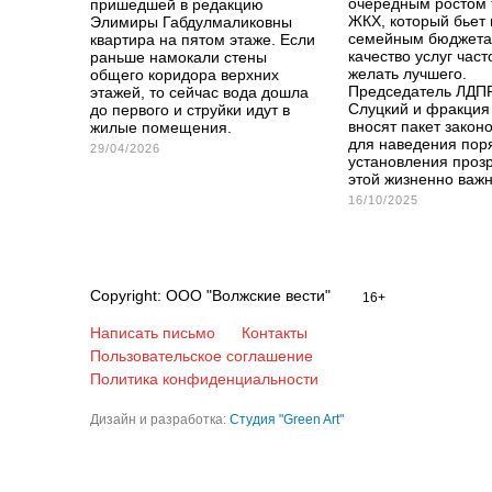
очередным ростом 
пришедшей в редакцию
ЖКХ, который бьет 
Элимиры Габдулмаликовны
семейным бюджета
квартира на пятом этаже. Если
качество услуг част
раньше намокали стены
желать лучшего.
общего коридора верхних
Председатель ЛДП
этажей, то сейчас вода дошла
Слуцкий и фракция
до первого и струйки идут в
вносят пакет закон
жилые помещения.
для наведения пор
29/04/2026
установления прозр
этой жизненно важ
16/10/2025
Copyright: ООО "Волжские вести"
16+
Написать письмо
Контакты
Пользовательское соглашение
Политика конфиденциальности
Дизайн и разработка:
Студия "Green Art"