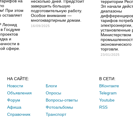
тарифов на
несколько дней. Предстоит
территории Рес
по
завершить большую
Эл начали дейс
м! При этом
подготовительную работу.
диапазоны
о оставляет
Особое внимание —
дифференциро
многоквартирным домам.
тарифов потреб
Р Леонид
электроэнергии,
16/09/2025
 в Госдуме
установленные 
опроектов
Министерством
ядка и
промышленност
ачности в
экономического 
ной сфере.
торговли.
23/01/2025
НА САЙТЕ:
В СЕТИ:
Новости
Блоги
ВКонтакте
Объявления
Опросы
Telegram
Форум
Вопросы-ответы
Youtube
Афиша
Фотоальбомы
RSS
Справочник
Транспорт