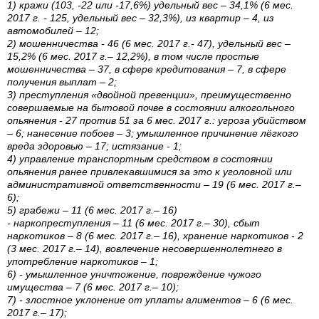
1) кражи (103, -22 или -17,6%) удельный вес – 34,1% (6 мес.
2017 г. - 125, удельный вес – 32,3%), из квартир – 4, из
автомобилей – 12;
2) мошенничества - 46 (6 мес. 2017 г.- 47), удельный вес –
15,2% (6 мес. 2017 г.– 12,2%), в том числе простые
мошенничества – 37, в сфере кредитования – 7, в сфере
получения выплат – 2;
3) преступления «двойной превенции», преимущественно
совершаемые на бытовой почве в состоянии алкогольного
опьянения - 27 против 51 за 6 мес. 2017 г.: угроза убийством
– 6; нанесение побоев – 3; умышленное причинение лёгкого
вреда здоровью – 17; истязание - 1;
4) управление транспортным средством в состоянии
опьянения ранее привлекавшимися за это к уголовной или
административной ответственности – 19 (6 мес. 2017 г.–
6);
5) грабежи – 11 (6 мес. 2017 г.– 16)
- наркопреступления – 11 (6 мес. 2017 г.– 30), сбыт
наркотиков – 8 (6 мес. 2017 г.– 16), хранение наркотиков - 2
(3 мес. 2017 г.– 14), вовлечение несовершеннолетнего в
употребление наркотиков – 1;
6) - умышленное уничтожение, повреждение чужого
имущества – 7 (6 мес. 2017 г.– 10);
7) - злостное уклонение от уплаты алиментов – 6 (6 мес.
2017 г.– 17);