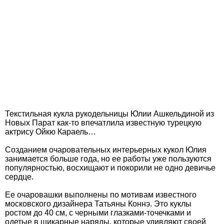
Текстильная кукла рукодельницы Юлии Ашкельдиной из
Новых Парат как-то впечатлила известную турецкую
актрису Ойкю Караель…
Созданием очаровательных интерьерных кукол Юлия
занимается больше года, но ее работы уже пользуются
популярностью, восхищают и покорили не одно девичье
сердце.
Ее очаровашки выполнены по мотивам известного
московского дизайнера Татьяны Коннэ. Это куклы
ростом до 40 см, с черными глазками-точечками и
одетые в шикарные наряды, которые удивляют своей