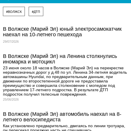
#ВОЛЖСК
#ДТП
В Волжске (Марий Эл) юный электросамокатчик
наехал на 10-летнего пешехода
29/07/2026
В Волжске (Марий Эл) на Ленина столкнулись
иномарка и мотоцикл
23 июня около 18 часов в Волжске (Марий Эл) на перекрестке
неравнозначных дорог у д.48 по ул. Ленина 34-летняя водитель
автомашины Hyundai, по предварительным данным, при
движении по второстепенной дороге не предоставила
преимущество и совершила столкновение с мопедом под
управлением 17-летнего подростка. В результате ДТП
подросток получил телесные повреждения.
25/06/2026
В Волжске (Марий Эл) автомобиль наехал на 8-
летнего велосипедиста
Как установлено предварительно, двигаясь по линии тротуара,
он пересекал проезжую часть не спешившись.