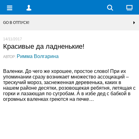
GO В ОТПУСК!
14/11/2017
Красивые да ладненькие!
Римма Волгарина
АВТОР:
Валенки. До чего же хорошее, простое слово! При их
упоминании сразу возникает множество ассоциаций –
трескучий мороз, заснеженная деревенька, каких в
нашем районе десятки, розовощекая ребятня, летящая с
горки и лазающая по сугробам. А в избе дед с бабкой в
огромных валенках греются на печке…