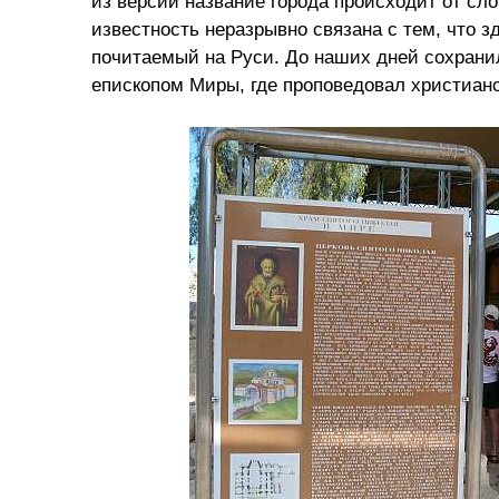
из версии название города происходит от сло
известность неразрывно связана с тем, что 
почитаемый на Руси. До наших дней сохранил
епископом Миры, где проповедовал христианс