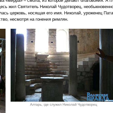
ва «мирра» – смола, из которой делают благовония. А г
здесь жил Святитель Николай Чудотворец, необыкновенн
ась церковь, носящая его имя. Николай, уроженец Пат
тво, несмотря на гонения римлян.
Алтарь, где служил Николай Чудотворец