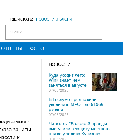
ГДЕ ИСКАТЬ:
НОВОСТИ И БЛОГИ
Я ИЩУ...
-ОТВЕТЫ
ФОТО
НОВОСТИ
Куда уходит лето:
Wink знает, чем
заняться в августе
07/08/2026
В Госдуме предложили
увеличить МРОТ до 51966
рублей
07/08/2026
редиземного
Читатели "Волжской правды"
выступили в защиту местного
тказа забиты
пляжа у залива Куликово
изости к
07/08/2026