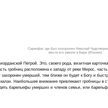
Саркофаг, где был похоронен Николай Чудотворец
места его увезли в Бари (Италия)
иорданской Петрой. Это, своего рода, визитная карточк
сть гробниц расположена к западу от реки Мирос, часть
 захоронен умерший, тем ближе он будет к Богу и быстр
скалах. Наибольшее внимание привлекают гробницы в с
идеть барельефы умерших и членов семьи, или барельф