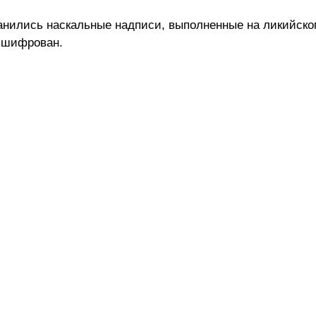
анились наскальные надписи, выполненные на ликийско
асшифрован.