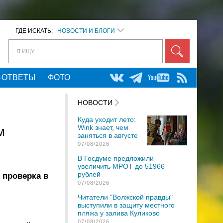
ГДЕ ИСКАТЬ:
НОВОСТИ И БЛОГИ
Я ИЩУ...
-ОТВЕТЫ
ФОТО
НОВОСТИ
Куда уходит лето:
Wink знает, чем
м
заняться в августе
07/08/2026
В Госдуме предложили
увеличить МРОТ до 51966
рублей
 проверка в
07/08/2026
Читатели "Волжской правды"
выступили в защиту местного
пляжа у залива Куликово
07/08/2026