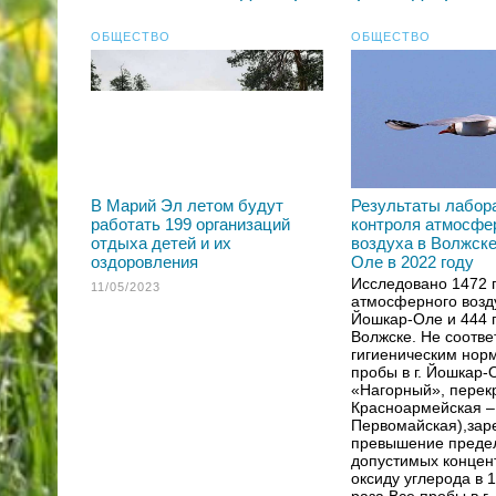
ОБЩЕСТВО
ОБЩЕСТВО
В Марий Эл летом будут
Результаты лабор
работать 199 организаций
контроля атмосфе
отдыха детей и их
воздуха в Волжске
оздоровления
Оле в 2022 году
Исследовано 1472 
11/05/2023
атмосферного возду
Йошкар-Оле и 444 п
Волжске. Не соотве
гигиеническим нор
пробы в г. Йошкар-
«Нагорный», перекр
Красноармейская –
Первомайская),зар
превышение преде
допустимых концен
оксиду углерода в 1