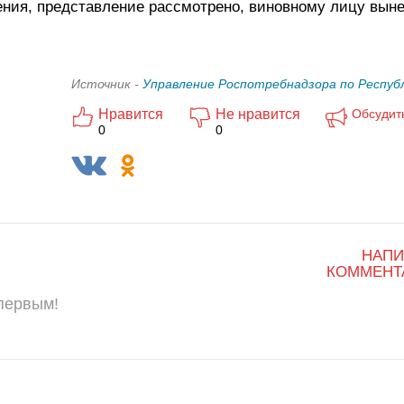
ния, представление рассмотрено, виновному лицу вын
Источник -
Управление Роспотребнадзора по Респуб
Нравится
Не нравится
Обсудит
0
0
НАПИ
КОММЕНТ
 первым!