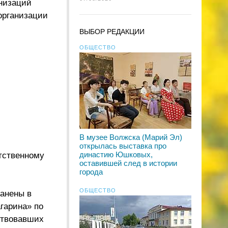
анизаций
организации
ВЫБОР РЕДАКЦИИ
ОБЩЕСТВО
В музее Волжска (Марий Эл)
открылась выставка про
династию Юшковых,
тственному
оставившей след в истории
города
ОБЩЕСТВО
анены в
гарина» по
ствовавших