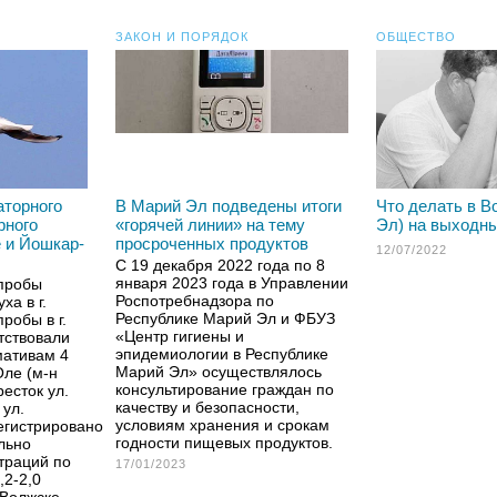
ЗАКОН И ПОРЯДОК
ОБЩЕСТВО
аторного
В Марий Эл подведены итоги
Что делать в В
рного
«горячей линии» на тему
Эл) на выходн
 и Йошкар-
просроченных продуктов
12/07/2022
С 19 декабря 2022 года по 8
января 2023 года в Управлении
пробы
Роспотребнадзора по
ха в г.
Республике Марий Эл и ФБУЗ
робы в г.
«Центр гигиены и
тствовали
эпидемиологии в Республике
мативам 4
Марий Эл» осуществлялось
Оле (м-н
консультирование граждан по
есток ул.
качеству и безопасности,
 ул.
условиям хранения и срокам
егистрировано
годности пищевых продуктов.
льно
траций по
17/01/2023
,2-2,0