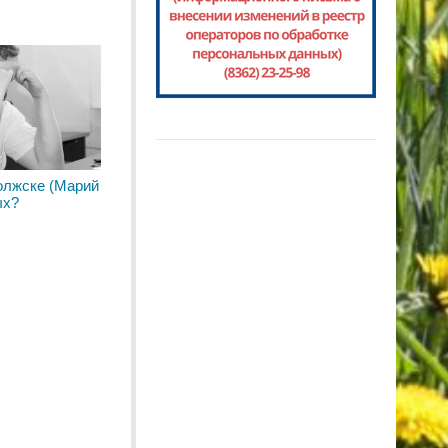
олжске (Марий
ых?