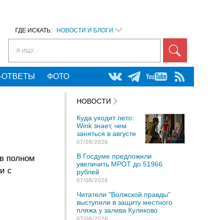
ГДЕ ИСКАТЬ:
НОВОСТИ И БЛОГИ
Я ИЩУ...
-ОТВЕТЫ
ФОТО
НОВОСТИ
Куда уходит лето:
Wink знает, чем
заняться в августе
07/08/2026
В Госдуме предложили
 в полном
увеличить МРОТ до 51966
и с
рублей
07/08/2026
Читатели "Волжской правды"
выступили в защиту местного
пляжа у залива Куликово
07/08/2026