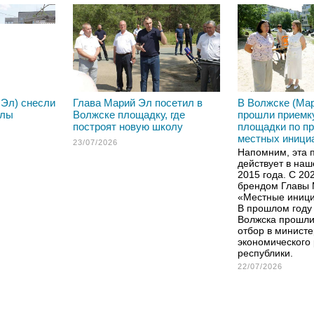
 Эл) снесли
Глава Марий Эл посетил в
В Волжске (Ма
олы
Волжске площадку, где
прошли приемк
построят новую школу
площадки по п
местных иници
23/07/2026
Напомним, эта 
действует в наш
2015 года. С 20
брендом Главы
«Местные иници
В прошлом году 
Волжска прошли
отбор в министе
экономического 
республики.
22/07/2026