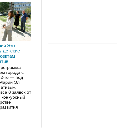
рий Эл)
у детские
роектам
атив
программа
ем городе с
22-го — под
 Марий Эл
ативы».
все 8 заявок от
 конкурсный
рстве
развития