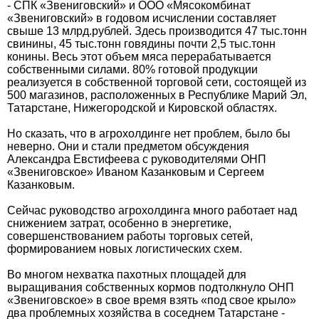
- СПК «Звениговский» и ООО «Мясокомбинат
«Звениговский» в годовом исчислении составляет
свыше 13 млрд.рублей. Здесь производится 47 тыс.тонн
свинины, 45 тыс.тонн говядины почти 2,5 тыс.тонн
конины. Весь этот объем мяса перерабатывается
собственными силами. 80% готовой продукции
реализуется в собственной торговой сети, состоящей из
500 магазинов, расположенных в Республике Марий Эл,
Татарстане, Нижегородской и Кировской областях.
Но сказать, что в агрохолдинге нет проблем, было бы
неверно. Они и стали предметом обсуждения
Александра Евстифеева с руководителями ОНП
«Звениговское» Иваном Казанковым и Сергеем
Казанковым.
Сейчас руководство агрохолдинга много работает над
снижением затрат, особенно в энергетике,
совершенствованием работы торговых сетей,
формированием новых логистических схем.
Во многом нехватка пахотных площадей для
выращивания собственных кормов подтолкнуло ОНП
«Звениговское» в свое время взять «под свое крыло»
два проблемных хозяйства в соседнем Татарстане -