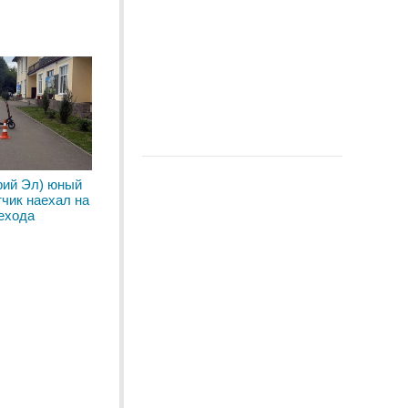
рий Эл) юный
чик наехал на
ехода