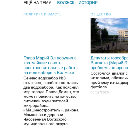
волжск
,
история
ЕЩЁ НА ТЕМУ:
ПОЛИТИКА И ВЛАСТЬ
ОБЩЕСТВО
Глава Марий Эл поручил в
Депутаты горсобр
кратчайшие начать
Волжска (Марий Э
восстановительные работы
проблемы дворово
на водозаборе в Волжске
Состоялся диалог 
жителями, обозна
Сейчас водозабор №3
проблему из-за дво
отключен, в работе остались
футбола.
два водозабора. Как пояснил
мэр города Павел Демин, это
30/07/2026
может повлиять на качество
питьевой воды жителей
микрорайона
«Машиностроитель», района
Мамасево и деревни
Часовенная Волжского
муниципального округа.