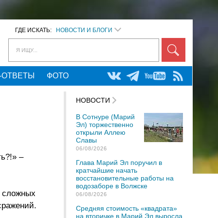
ГДЕ ИСКАТЬ:
НОВОСТИ И БЛОГИ
Я ИЩУ...
-ОТВЕТЫ
ФОТО
НОВОСТИ
В Сотнуре (Марий
Эл) торжественно
открыли Аллею
Славы
06/08/2026
ь?!» –
Глава Марий Эл поручил в
кратчайшие начать
восстановительные работы на
водозаборе в Волжске
з сложных
06/08/2026
сражений.
Средняя стоимость «квадрата»
на вторичке в Марий Эл выросла