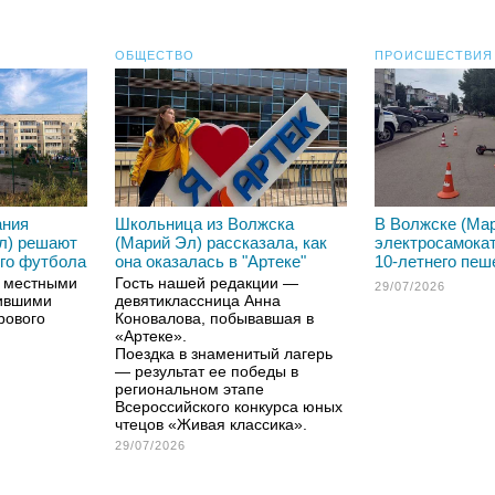
ОБЩЕСТВО
ПРОИСШЕСТВИЯ
ания
Школьница из Волжска
В Волжске (Ма
л) решают
(Марий Эл) рассказала, как
электросамокат
го футбола
она оказалась в "Артеке"
10-летнего пеш
с местными
Гость нашей редакции —
29/07/2026
чившими
девятиклассница Анна
рового
Коновалова, побывавшая в
«Артеке».
Поездка в знаменитый лагерь
— результат ее победы в
региональном этапе
Всероссийского конкурса юных
чтецов «Живая классика».
29/07/2026