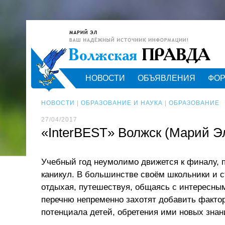
НОВОСТИ
ОБЪЯВЛЕНИЯ
ФО
НОВОСТИ
|
ОБРАЗОВАНИЕ И НАУКА
|
ОБРАЗОВАНИЕ
27/04/2017
«InterBEST» Волжск (Марий Эл
Учебный год неумолимо движется к финалу, 
каникул. В большинстве своём школьники и с
отдыхая, путешествуя, общаясь с интересны
перечню непременно захотят добавить фактор
потенциала детей, обретения ими новых знани