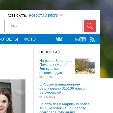
ГДЕ ИСКАТЬ:
НОВОСТИ И БЛОГИ
Я ИЩУ...
-ОТВЕТЫ
ФОТО
НОВОСТИ
На озере Зеленое в
Помарах (Марий
Эл) купаться не
реколмендуют
06/08/2026
В России в январе-июле
реализовано 815106 новых
автомобилей
06/08/2026
За пять лет в Марий Эл более
1000 человек нашли работу
благодаря субсидиям