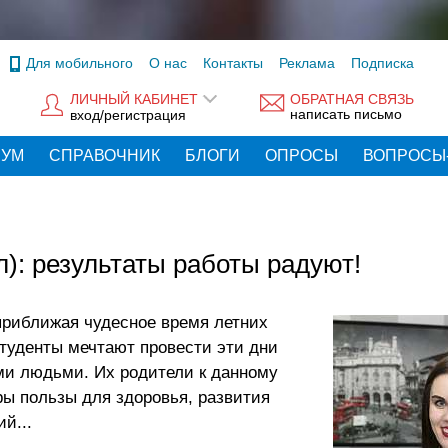
Для мобильного
О нас
Контакты
Реклама
Подписка
ЛИЧНЫЙ КАБИНЕТ
ОБРАТНАЯ СВЯЗЬ
написать письмо
вход/регистрация
РУМ
СПРАВОЧНИК
БЛОГИ
ОПРОСЫ
ВОПРОСЫ
): результаты работы радуют!
приближая чудесное время летних
туденты мечтают провести эти дни
ми людьми. Их родители к данному
ы пользы для здоровья, развития
й...