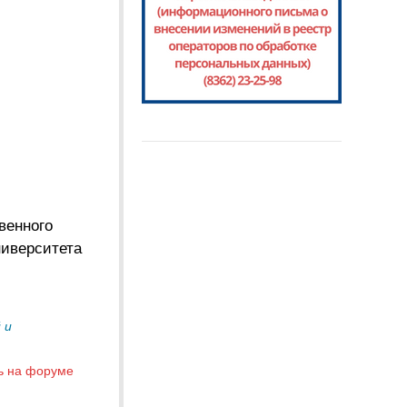
венного
ниверситета
 и
ь на форуме