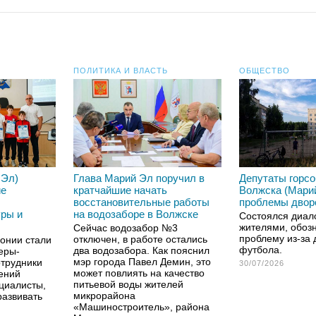
ПОЛИТИКА И ВЛАСТЬ
ОБЩЕСТВО
 Эл)
Глава Марий Эл поручил в
Депутаты горс
ие
кратчайшие начать
Волжска (Мари
восстановительные работы
проблемы двор
уры и
на водозаборе в Волжске
Состоялся диал
жителями, обоз
Сейчас водозабор №3
проблему из-за 
отключен, в работе остались
онии стали
футбола.
два водозабора. Как пояснил
еры-
мэр города Павел Демин, это
отрудники
30/07/2026
может повлиять на качество
ений
питьевой воды жителей
ециалисты,
микрорайона
развивать
«Машиностроитель», района