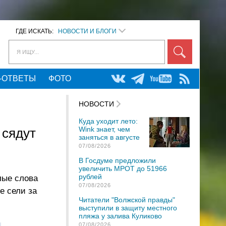
ГДЕ ИСКАТЬ:
НОВОСТИ И БЛОГИ
Я ИЩУ...
-ОТВЕТЫ
ФОТО
НОВОСТИ
Куда уходит лето:
Wink знает, чем
 сядут
заняться в августе
07/08/2026
В Госдуме предложили
увеличить МРОТ до 51966
рублей
лые слова
07/08/2026
е сели за
Читатели "Волжской правды"
выступили в защиту местного
пляжа у залива Куликово
07/08/2026