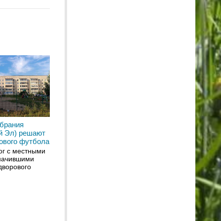
обрания
й Эл) решают
ового футбола
ог с местными
начившими
дворового