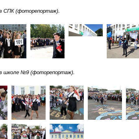
а в СПК (фоторепортаж).
а в школе №9 (фоторепортаж).