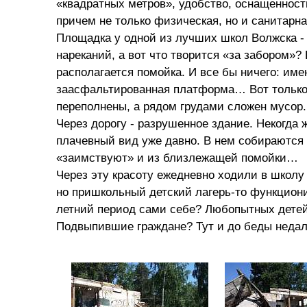
«квадратных метров», удобство, оснащенность
причем не только физическая, но и санитарна
Площадка у одной из лучших школ Волжска -
нареканий, а вот что творится «за забором»?
располагается помойка. И все бы ничего: име
заасфальтированная платформа… Вот только
переполнены, а рядом грудами сложен мусор.
Через дорогу - разрушенное здание. Некогда 
плачевный вид уже давно. В нем собираются 
«заимствуют» и из близлежащей помойки…
Через эту красоту ежедневно ходили в школу
но пришкольный детский лагерь-то функционир
летний период сами себе? Любопытных детей
Подвыпившие граждане? Тут и до беды недал