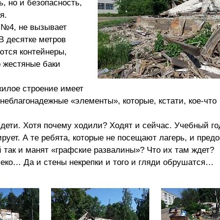
, но и безопасность,
я.
 №4, не вызывает
 В десятке метров
ются контейнеры,
 жестяные баки
жилое строение имеет
неблагонадежные «элементы», которые, кстати, кое-что
 дети. Хотя почему ходили? Ходят и сейчас. Учебный го
ует. А те ребята, которые не посещают лагерь, и пред
 так и манят «графские развалины»? Что их там ждет?
еко… Да и стены некрепки и того и гляди обрушатся…