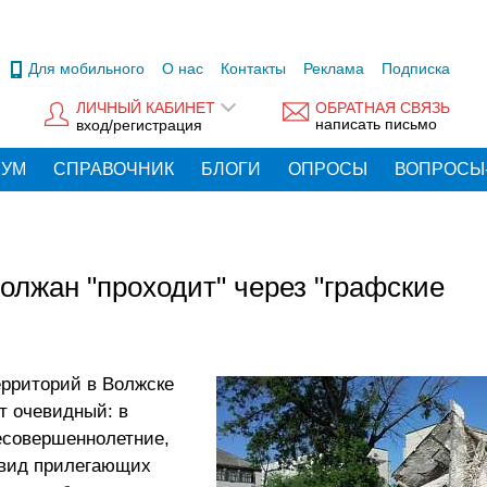
Для мобильного
О нас
Контакты
Реклама
Подписка
ЛИЧНЫЙ КАБИНЕТ
ОБРАТНАЯ СВЯЗЬ
написать письмо
вход/регистрация
РУМ
СПРАВОЧНИК
БЛОГИ
ОПРОСЫ
ВОПРОСЫ
олжан "проходит" через "графские
рриторий в Волжске
т очевидный: в
есовершеннолетние,
 вид прилегающих