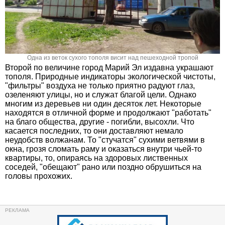
Одна из веток сухого тополя висит над пешеходной тропой
Второй по величине город Марий Эл издавна украшают
тополя. Природные индикаторы экологической чистоты,
"фильтры" воздуха не только приятно радуют глаз,
озеленяют улицы, но и служат благой цели. Однако
многим из деревьев ни один десяток лет. Некоторые
находятся в отличной форме и продолжают "работать"
на благо общества, другие - погибли, высохли. Что
касается последних, то они доставляют немало
неудобств волжанам. То "стучатся" сухими ветвями в
окна, грозя сломать раму и оказаться внутри чьей-то
квартиры, то, опираясь на здоровых лиственных
соседей, "обещают" рано или поздно обрушиться на
головы прохожих.