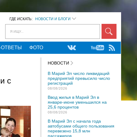
ГДЕ ИСКАТЬ:
НОВОСТИ И БЛОГИ
Я ИЩУ...
-ОТВЕТЫ
ФОТО
НОВОСТИ
В Марий Эл число ликвидаций
предприятий превысило число
и с
регистраций
08/08/2026
Ввод жилья в Марий Эл в
январе-июне уменьшился на
25,6 процентов
08/08/2026
В Марий Эл с начала года
автобусами общего пользования
перевезено 15,8 млн
пассажиров