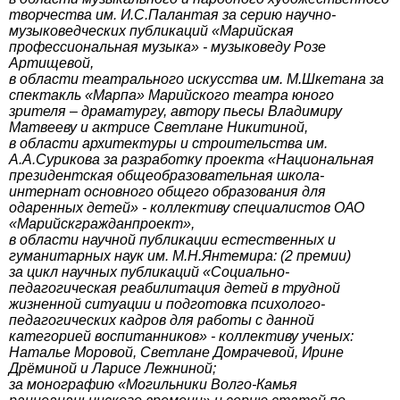
творчества им. И.С.Палантая за серию научно-
музыковедческих публикаций «Марийская
профессиональная музыка» - музыковеду Розе
Артищевой,
в области театрального искусства им. М.Шкетана за
спектакль «Марпа» Марийского театра юного
зрителя – драматургу, автору пьесы Владимиру
Матвееву и актрисе Светлане Никитиной,
в области архитектуры и строительства им.
А.А.Сурикова за разработку проекта «Национальная
президентская общеобразовательная школа-
интернат основного общего образования для
одаренных детей» - коллективу специалистов ОАО
«Марийскгражданпроект»,
в области научной публикации естественных и
гуманитарных наук им. М.Н.Янтемира: (2 премии)
за цикл научных публикаций «Социально-
педагогическая реабилитация детей в трудной
жизненной ситуации и подготовка психолого-
педагогических кадров для работы с данной
категорией воспитанников» - коллективу ученых:
Наталье Моровой, Светлане Домрачевой, Ирине
Дрёминой и Ларисе Лежниной;
за монографию «Могильники Волго-Камья