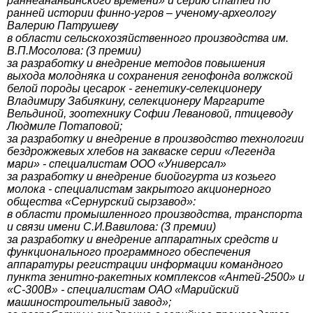
раннеананьинского времени» и серию статей по
ранней истории финно-угров – ученому-археологу
Валерию Патрушеву
в области сельскохозяйственного производства им.
В.П.Мосолова: (3 премии)
за разработку и внедрение методов повышения
выхода молодняка и сохранения генофонда волжской
белой породы цесарок - генетику-селекционеру
Владимиру Забиякину, селекционеру Маргарите
Вельдиной, зоотехнику Софии Левановой, птицеводу
Людмиле Потаповой;
за разработку и внедрение в производство технологии
бездрожжевых хлебов на закваске серии «Легенда
мари» - специалистам ООО «Универсал»
за разработку и внедрение биойогурта из козьего
молока - специалистам закрытого акционерного
общества «Сернурский сырзавод»:
в области промышленного производства, транспорта
и связи имени С.И.Вавилова: (3 премии)
за разработку и внедрение аппаратных средств и
функционального программного обеспечения
аппаратуры регистрации информации командного
пункта зенитно-ракетных комплексов «Антей-2500» и
«С-300В» - специалистам ОАО «Марийский
машиностроительный завод»;