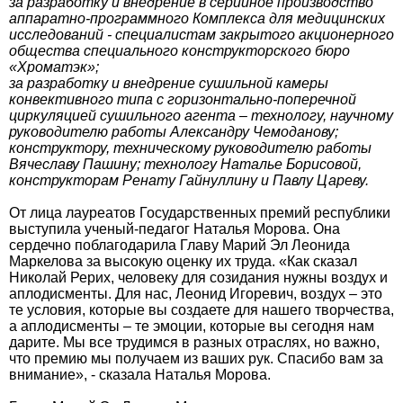
за разработку и внедрение в серийное производство
аппаратно-программного Комплекса для медицинских
исследований - специалистам закрытого акционерного
общества специального конструкторского бюро
«Хроматэк»;
за разработку и внедрение сушильной камеры
конвективного типа с горизонтально-поперечной
циркуляцией сушильного агента – технологу, научному
руководителю работы Александру Чемоданову;
конструктору, техническому руководителю работы
Вячеславу Пашину; технологу Наталье Борисовой,
конструкторам Ренату Гайнуллину и Павлу Цареву.
От лица лауреатов Государственных премий республики
выступила ученый-педагог Наталья Морова. Она
сердечно поблагодарила Главу Марий Эл Леонида
Маркелова за высокую оценку их труда. «Как сказал
Николай Рерих, человеку для созидания нужны воздух и
аплодисменты. Для нас, Леонид Игоревич, воздух – это
те условия, которые вы создаете для нашего творчества,
а аплодисменты – те эмоции, которые вы сегодня нам
дарите. Мы все трудимся в разных отраслях, но важно,
что премию мы получаем из ваших рук. Спасибо вам за
внимание», - сказала Наталья Морова.