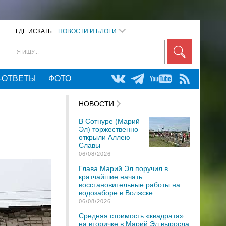
ГДЕ ИСКАТЬ:
НОВОСТИ И БЛОГИ
Я ИЩУ...
-ОТВЕТЫ
ФОТО
НОВОСТИ
В Сотнуре (Марий
Эл) торжественно
открыли Аллею
Славы
06/08/2026
Глава Марий Эл поручил в
кратчайшие начать
восстановительные работы на
водозаборе в Волжске
06/08/2026
Средняя стоимость «квадрата»
на вторичке в Марий Эл выросла