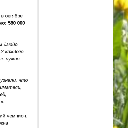
 в октябре
о: 580 000
ы дзюдо.
 У каждого
ле нужно
 узнали, что
ниматели,
ей,
».
кий чемпион.
ужна