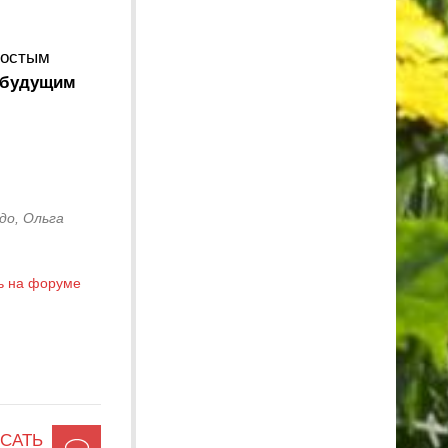
ростым
ь будущим
до, Ольга
ь на форуме
САТЬ