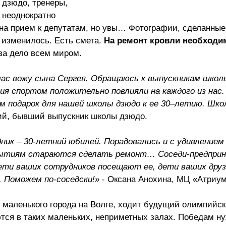
дзюдо, тренеры,
неоднократно
на прием к депутатам, но увы… Фотографии, сделанные
е изменилось. Есть смета.
На ремонт кровли необходим
за дело всем миром.
час вожу сына Сергея. Обращаюсь к выпускникам школ
ия спортом положительно повлияли на каждого из нас.
м подарок для нашей школы дзюдо к ее 30–летию. Шко
ий, бывший выпускник школы дзюдо.
дник – 30-летний юбилей. Порадовались и с удивлением
бытиям стараются сделать ремонт… Соседи-предпри
ети ваших сотрудников посещают ее, дети ваших друз
. Поможем по-соседски!»
- Оксана Анохина, МЦ «Атриум
о маленького города на Волге, ходит будущий олимпийс
ся в таких маленьких, неприметных залах. Победам н