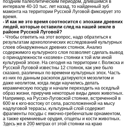
поздним палеолитическим периодом, длившимся в
интервале 40-10 тыс. лет назад, то найденный зуб
мамонта на территории Русской Луговой фиксирует это
время.
- И как же это время соотносится с эпохами древних
людей, которые оставили след на нашей земле в
районе Русской Луговой?
- Чтобы ответить на этот вопрос, надо обратиться к
результатам археологических исследований культурных
слоев обнаруженных древних стоянок. Анализ
содержимого культурного слоя позволяет сделать вывод
о принадлежности «хозяев» стоянки к той или иной
культурной эпохе. На сегодня на территории г. Волжска и
Русской Луговой известны 12 стоянок, как уже было
сказано, различных по времени культурных эпох. Часть
из них по данным раскопок датируются мезолитом и
даже неолитом, когда люди научились делать
керамическую посуду и начали переходить на оседлый
образ жизни, приручив некоторые виды диких животных.
Например, на Русско-Луговской стоянке, встреченной в
600 м к юго-востоку от села, расположенной на мысу
надлуговой террасы, культурный слой содержит
фрагменты посуды с ямочно-гребенчатым орнаментом,
а также кремниевые орудия, отщепы и кости животных.
Здесь же в 200 метрах от этой стоянки на краю