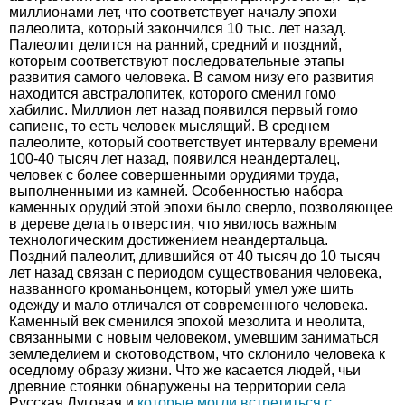
миллионами лет, что соответствует началу эпохи
палеолита, который закончился 10 тыс. лет назад.
Палеолит делится на ранний, средний и поздний,
которым соответствуют последовательные этапы
развития самого человека. В самом низу его развития
находится австралопитек, которого сменил гомо
хабилис. Миллион лет назад появился первый гомо
сапиенс, то есть человек мыслящий. В среднем
палеолите, который соответствует интервалу времени
100-40 тысяч лет назад, появился неандерталец,
человек с более совершенными орудиями труда,
выполненными из камней. Особенностью набора
каменных орудий этой эпохи было сверло, позволяющее
в дереве делать отверстия, что явилось важным
технологическим достижением неандертальца.
Поздний палеолит, длившийся от 40 тысяч до 10 тысяч
лет назад связан с периодом существования человека,
названного кроманьонцем, который умел уже шить
одежду и мало отличался от современного человека.
Каменный век сменился эпохой мезолита и неолита,
связанными с новым человеком, умевшим заниматься
земледелием и скотоводством, что склонило человека к
оседлому образу жизни. Что же касается людей, чьи
древние стоянки обнаружены на территории села
Русская Луговая и
которые могли встретиться с