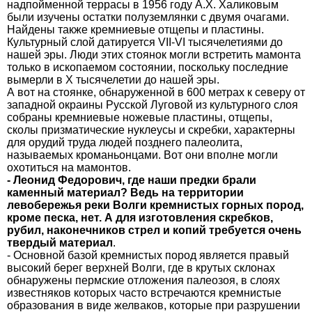
надпойменной террасы в 1956 году А.Х. Халиковым
были изучены остатки полуземлянки с двумя очагами.
Найдены также кремниевые отщепы и пластины.
Культурный слой датируется VII-VI тысячелетиями до
нашей эры. Люди этих стоянок могли встретить мамонта
только в ископаемом состоянии, поскольку последние
вымерли в X тысячелетии до нашей эры.
А вот на стоянке, обнаруженной в 600 метрах к северу от
западной окраины Русской Луговой из культурного слоя
собраны кремниевые ножевые пластины, отщепы,
сколы призматические нуклеусы и скребки, характерны
для орудий труда людей позднего палеолита,
называемых кроманьонцами. Вот они вполне могли
охотиться на мамонтов.
- Леонид Федорович, где наши предки брали
каменный материал? Ведь на территории
левобережья реки Волги кремнистых горных пород,
кроме песка, нет. А для изготовления скребков,
рубил, наконечников стрел и копий требуется очень
твердый материал
.
- Основной базой кремнистых пород является правый
высокий берег верхней Волги, где в крутых склонах
обнаружены пермские отложения палеозоя, в слоях
известняков которых часто встречаются кремнистые
образования в виде желваков, которые при разрушении