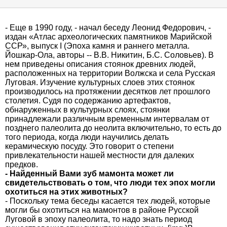
- Еще в 1990 году, - начал беседу Леонид Федорович, -
издан «Атлас археологических памятников Марийской
ССР», выпуск I (Эпоха камня и раннего металла.
Йошкар-Ола, авторы -- В.В. Никитин, Б.С. Соловьев). В
нем приведены описания стоянок древних людей,
расположенных на территории Волжска и села Русская
Луговая. Изучение культурных слоев этих стоянок
производилось на протяжении десятков лет прошлого
столетия. Судя по содержанию артефактов,
обнаруженных в культурных слоях, стоянки
принадлежали различным временным интервалам от
позднего палеолита до неолита включительно, то есть до
того периода, когда люди научились делать
керамическую посуду. Это говорит о степени
привлекательности нашей местности для далеких
предков.
- Найденный Вами зуб мамонта может ли
свидетельствовать о том, что люди тех эпох могли
охотиться на этих животных?
- Поскольку тема беседы касается тех людей, которые
могли бы охотиться на мамонтов в районе Русской
Луговой в эпоху палеолита, то надо знать период