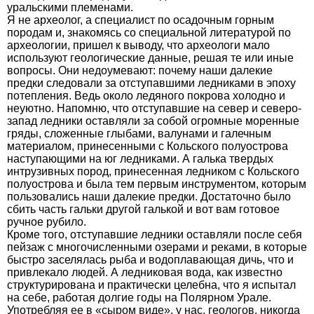
уральскими племенами.
Я не археолог, а специалист по осадочным горным
породам и, знакомясь со специальной литературой по
археологии, пришел к выводу, что археологи мало
используют геологические данные, решая те или иные
вопросы. Они недоумевают: почему наши далекие
предки следовали за отступавшими ледниками в эпоху
потепления. Ведь около ледяного покрова холодно и
неуютно. Напомню, что отступавшие на север и северо-
запад ледники оставляли за собой огромные моренные
гряды, сложенные глыбами, валунами и галечным
материалом, принесенными с Кольского полуострова
наступающими на юг ледниками. А галька твердых
интрузивных пород, принесенная ледником с Кольского
полуострова и была тем первым инструментом, которым
пользовались наши далекие предки. Достаточно было
сбить часть гальки другой галькой и вот вам готовое
ручное рубило.
Кроме того, отступавшие ледники оставляли после себя
пейзаж с многочисленными озерами и реками, в которые
быстро заселялась рыба и водоплавающая дичь, что и
привлекало людей. А ледниковая вода, как известно
структурирована и практически целебна, что я испытал
на себе, работая долгие годы на Полярном Урале.
Употребляя ее в «сыром виде», у нас, геологов, никогда