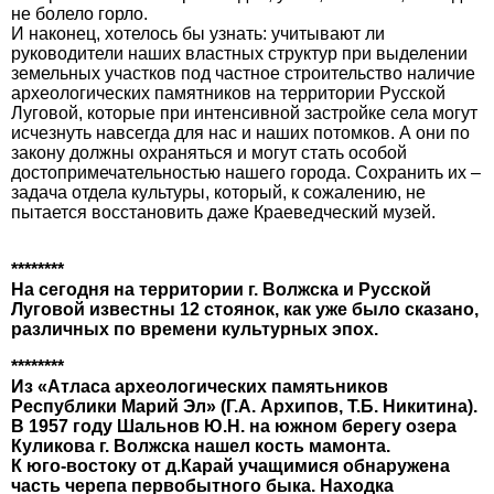
не болело горло.
И наконец, хотелось бы узнать: учитывают ли
руководители наших властных структур при выделении
земельных участков под частное строительство наличие
археологических памятников на территории Русской
Луговой, которые при интенсивной застройке села могут
исчезнуть навсегда для нас и наших потомков. А они по
закону должны охраняться и могут стать особой
достопримечательностью нашего города. Сохранить их –
задача отдела культуры, который, к сожалению, не
пытается восстановить даже Краеведческий музей.
********
На сегодня на территории г. Волжска и Русской
Луговой известны 12 стоянок, как уже было сказано,
различных по времени культурных эпох.
********
Из «Атласа археологических памятьников
Республики Марий Эл» (Г.А. Архипов, Т.Б. Никитина).
В 1957 году Шальнов Ю.Н. на южном берегу озера
Куликова г. Волжска нашел кость мамонта.
К юго-востоку от д.Карай учащимися обнаружена
часть черепа первобытного быка. Находка