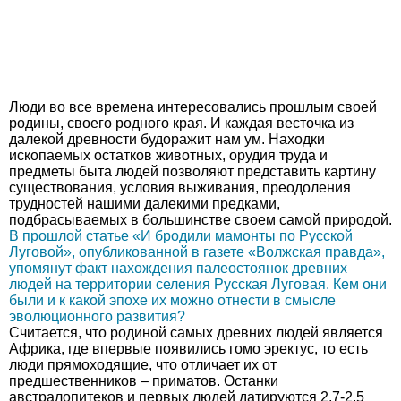
Люди во все времена интересовались прошлым своей
родины, своего родного края. И каждая весточка из
далекой древности будоражит нам ум. Находки
ископаемых остатков животных, орудия труда и
предметы быта людей позволяют представить картину
существования, условия выживания, преодоления
трудностей нашими далекими предками,
подбрасываемых в большинстве своем самой природой.
В прошлой статье «И бродили мамонты по Русской
Луговой», опубликованной в газете «Волжская правда»,
упомянут факт нахождения палеостоянок древних
людей на территории селения Русская Луговая. Кем они
были и к какой эпохе их можно отнести в смысле
эволюционного развития?
Считается, что родиной самых древних людей является
Африка, где впервые появились гомо эректус, то есть
люди прямоходящие, что отличает их от
предшественников – приматов. Останки
австралопитеков и первых людей датируются 2,7-2,5