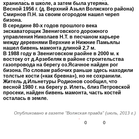
хранилась в школе, а затем была утеряна.
Весной 1956 г. (д. Верхний Азьял Волжского района)
Смирнов П.Н. за своим огородом нашел череп
бизона.
В середине 80-х годов прошлого века
экскаваторщик Звениговского дорожного
управления Николаев Н.Т. в песчаном карьере
между деревнями Верхние и Нижние Памьялы
нашел бивень мамонта длиной 2,7 м.
В 1988 году в Звениговском раойне в 2000 м. к
востоку от д.Арзебеляк в районе строительства
газопровода на берегу оз.Ясачное найден рог
бизона. По словам рабочих раньше здесь находили
толстые кости («как бревна»), но не сохранили.
Житель д.Ильнетуры Родионов сообщил, что
весной 1980 г. на берегу р. Илеть, близ Петровской
просеки, найден бивень мамонта, часть костей
осталась в земле.
Опубликовано в газете "Волжская правда" (июль, 2013 г.)
0
0