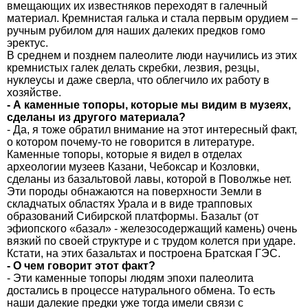
вмещающих их известняков переходят в галечный
материал. Кремнистая галька и стала первым орудием –
ручным рубилом для наших далеких предков гомо
эректус.
В среднем и позднем палеолите люди научились из этих
кремнистых галек делать скребки, лезвия, резцы,
нуклеусы и даже сверла, что облегчило их работу в
хозяйстве.
- А каменные топоры, которые мы видим в музеях,
сделаны из другого материала?
- Да, я тоже обратил внимание на этот интересный факт,
о котором почему-то не говорится в литературе.
Каменные топоры, которые я видел в отделах
археологии музеев Казани, Чебоксар и Козловки,
сделаны из базальтовой лавы, которой в Поволжье нет.
Эти породы обнажаются на поверхности Земли в
складчатых областях Урала и в виде трапповых
образований Сибирской платформы. Базальт (от
эфиопского «базал» - железосодержащий камень) очень
вязкий по своей структуре и с трудом колется при ударе.
Кстати, на этих базальтах и построена Братская ГЭС.
- О чем говорит этот факт?
- Эти каменные топоры людям эпохи палеолита
достались в процессе натурального обмена. То есть
наши далекие предки уже тогда имели связи с