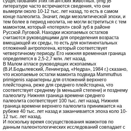
существования этих гигантских животных. {img }В
литературе часто встречаются сведения, что они
вымерли около 10-12 тыс. лет назад, то есть в самом
конце палеолита. Значит, люди мезолитической эпохи, и
тем более в период неолита, не могли встретиться с тем
мамонтом, который «потерял» свой зуб в районе
Русской Луговой. Находки ископаемых остатков
считаются руководящими для определения возраста
вмещающей их среды, то есть для континентальных
отложений антропогена, который соответствует
четвертичному периоду. Его нижняя временная граница
определяется в 2,5-2,7 млн. лет назад.
В Малом атласе руководящих ископаемых
(В.И.Бодылевский, Ленинград, «Недра», 1984 г.) сказано,
что ископаемые остатки мамонта подвида Mammuthus
primigenis характерны для отложений верхнего
плейстоцена, реже для среднего плейстоцена, что
соответствует среднему (в меньшей степени) и позднему
палеолиту. Нижняя граница времени среднего
палеолита соответствует 100 тыс. лет назад. Нижняя
граница времени верхнего палеолита принимается на
рубеже 40 тыс. лет назад и заканчивается эпоха коло 10-
12 тыс. лет назад.
И поскольку время сосуществования мамонтов по
данным палеонтологических исследований совпадает с