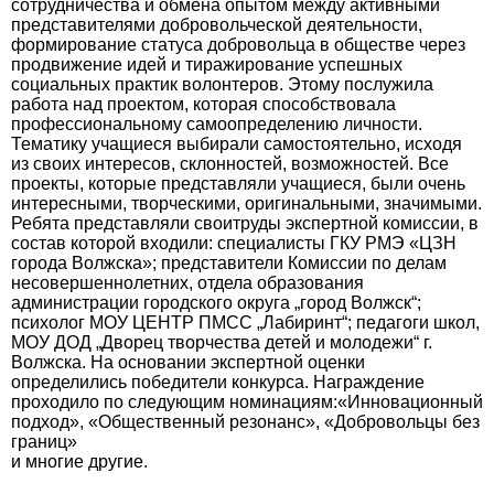
сотрудничества и обмена опытом между активными
представителями добровольческой деятельности,
формирование статуса добровольца в обществе через
продвижение идей и тиражирование успешных
социальных практик волонтеров. Этому послужила
работа над проектом, которая способствовала
профессиональному самоопределению личности.
Тематику учащиеся выбирали самостоятельно, исходя
из своих интересов, склонностей, возможностей. Все
проекты, которые представляли учащиеся, были очень
интересными, творческими, оригинальными, значимыми.
Ребята представляли своитруды экспертной комиссии, в
состав которой входили: специалисты ГКУ РМЭ «ЦЗН
города Волжска»; представители Комиссии по делам
несовершеннолетних, отдела образования
администрации городского округа „город Волжск“;
психолог МОУ ЦЕНТР ПМСС „Лабиринт“; педагоги школ,
МОУ ДОД „Дворец творчества детей и молодежи“ г.
Волжска. На основании экспертной оценки
определились победители конкурса. Награждение
проходило по следующим номинациям:«Инновационный
подход», «Общественный резонанс», «Добровольцы без
границ»
и многие другие.