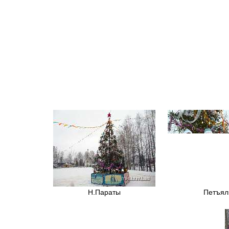
Н.Параты
Петъя