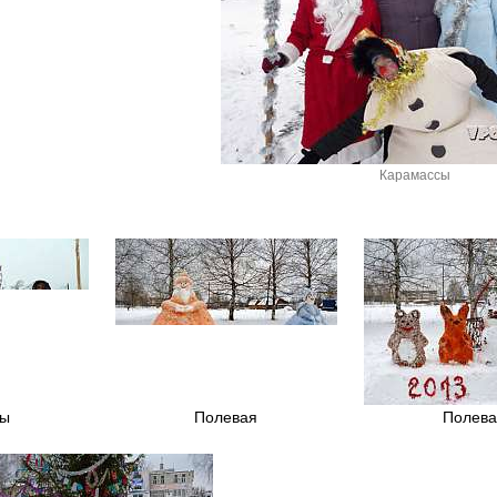
Карамассы
лы
Полевая
Полева