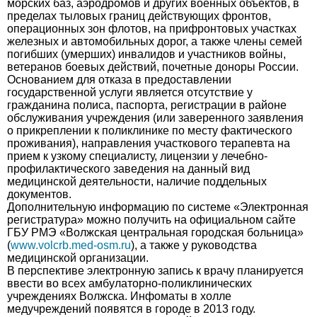
морских баз, аэродромов и других военных объектов, в
пределах тыловых границ действующих фронтов,
операционных зон флотов, на прифронтовых участках
железных и автомобильных дорог, а также члены семей
погибших (умерших) инвалидов и участников войны,
ветеранов боевых действий, почетные доноры России.
Основанием для отказа в предоставлении
государственной услуги является отсутствие у
гражданина полиса, паспорта, регистрации в районе
обслуживания учреждения (или заверенного заявления
о прикреплении к поликлинике по месту фактического
проживания), направления участкового терапевта на
прием к узкому специалисту, лицензии у лечебно-
профилактического заведения на данный вид
медицинской деятельности, наличие поддельных
документов.
Дополнительную информацию по системе «Электронная
регистратура» можно получить на официальном сайте
ГБУ РМЭ «Волжская центральная городская больница»
(
www.volcrb.med-osm.ru
), а также у руководства
медицинской организации.
В перспективе электронную запись к врачу планируется
ввести во всех амбулаторно-поликлинических
учреждениях Волжска. Инфоматы в холле
медучреждений появятся в городе в 2013 году.