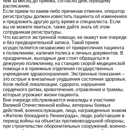
чем за месяц до приема, согласно действующему
расписанию.
Если прием по каким-либо причинам отменен, оператор
регистратуры должен известить пациента об изменениях
и предложить другую дату, время и специалиста. Если
вы не можете явиться, также дайте знать об этом
сотрудникам регистратуры.
Что касается экстренной помощи, ее окажут вне очереди
и без предварительной записи. Такой прием
осуществляется независимо от прикрепления пациента
к поликлинике, наличия полиса и личных документов. В
праздничные, выходные дни стоит обращаться в
дежурную поликлинику, на станцию скорой медицинской
помощи и в приемные отделения государственных
учреждения здравоохранения. Экстренные показания –
это острые и внезапные ухудшения состояния здоровья,
боли любой локализации, судороги, нарушения
сердечного ритма, кровотечения, отравления и травмы,
которые угрожают жизни пациента.
Вне очереди обслуживаются инвалиды и участники
Великой Отечественной войны, ветераны боевых
действий, военнослужащие, лица, награжденные знаком
«Жителю блокадного Ленинграда», люди, работавшие в
период войны на объектах противовоздушной обороны,
при строительстве оборонительных сооружений, военно-