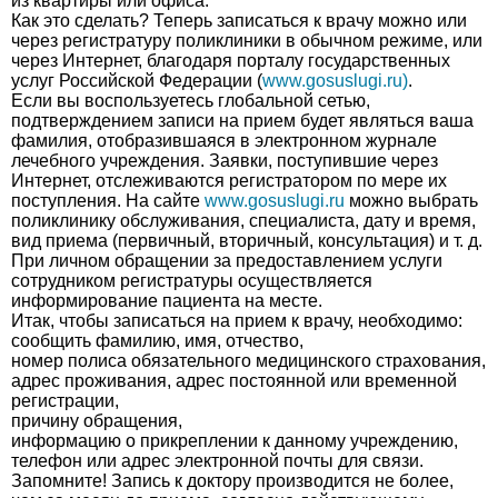
из квартиры или офиса.
Как это сделать? Теперь записаться к врачу можно или
через регистратуру поликлиники в обычном режиме, или
через Интернет, благодаря порталу государственных
услуг Российской Федерации (
www.gosuslugi.ru)
.
Если вы воспользуетесь глобальной сетью,
подтверждением записи на прием будет являться ваша
фамилия, отобразившаяся в электронном журнале
лечебного учреждения. Заявки, поступившие через
Интернет, отслеживаются регистратором по мере их
поступления. На сайте
www.gosuslugi.ru
можно выбрать
поликлинику обслуживания, специалиста, дату и время,
вид приема (первичный, вторичный, консультация) и т. д.
При личном обращении за предоставлением услуги
сотрудником регистратуры осуществляется
информирование пациента на месте.
Итак, чтобы записаться на прием к врачу, необходимо:
сообщить фамилию, имя, отчество,
номер полиса обязательного медицинского страхования,
адрес проживания, адрес постоянной или временной
регистрации,
причину обращения,
информацию о прикреплении к данному учреждению,
телефон или адрес электронной почты для связи.
Запомните! Запись к доктору производится не более,