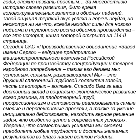
годы, сложно назвать простым… За многолетнюю
историю своего развития, было время
головокружительных взлетов и обидных падений,
завод ощущал терпкий вкус успеха и горечь неудач, но
несмотря ни на что, всегда находил силы для нового
подъема и неуклонного роста объемов производства –
все это история, книга которой открыта на 114-й
странице.
Сегодня ОАО «Производственное объединение «Завод
имени Серго» – ведущее предприятие
машиностроительного комплекса Российской
Федерации по производству спецпродукции и товаров
народного потребления – таким его делаем мы:
успешным, сильным, развивающимся! Мы – это
дружный сплоченный трудовой коллектив завода,
часть из которых – волжане. Спасибо Вам за ваш
достойный вклад в социально-экономическое развитие
всего региона, за плодотворный труд,
профессионализм и готовность реализовывать самые
смелые и перспективные проекты, а также за умение
инициативно действовать, находить верное решение
задач, что особенно ценно в современных условиях.
Уверены, что совместными усилиями мы сможем
преодолеть любые трудности и достичь желаемых
результатов во благо нашей великой Родины.