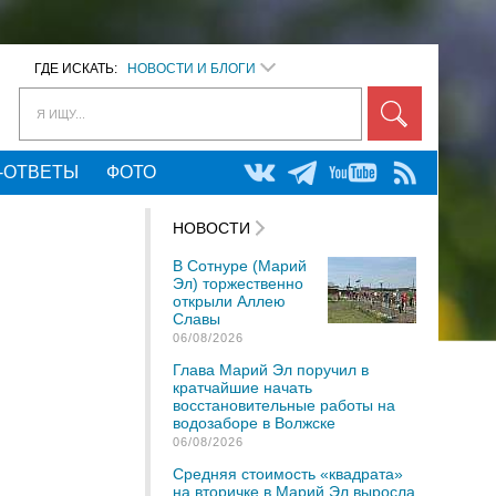
ГДЕ ИСКАТЬ:
НОВОСТИ И БЛОГИ
Я ИЩУ...
-ОТВЕТЫ
ФОТО
НОВОСТИ
В Сотнуре (Марий
Эл) торжественно
открыли Аллею
Славы
06/08/2026
Глава Марий Эл поручил в
кратчайшие начать
восстановительные работы на
водозаборе в Волжске
06/08/2026
Средняя стоимость «квадрата»
на вторичке в Марий Эл выросла