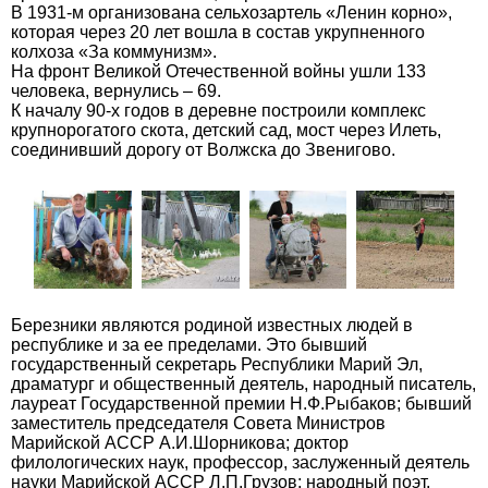
В 1931-м организована сельхозартель «Ленин корно»,
которая через 20 лет вошла в состав укрупненного
колхоза «За коммунизм».
На фронт Великой Отечественной войны ушли 133
человека, вернулись – 69.
К началу 90-х годов в деревне построили комплекс
крупнорогатого скота, детский сад, мост через Илеть,
соединивший дорогу от Волжска до Звенигово.
Березники являются родиной известных людей в
республике и за ее пределами. Это бывший
государственный секретарь Республики Марий Эл,
драматург и общественный деятель, народный писатель,
лауреат Государственной премии Н.Ф.Рыбаков; бывший
заместитель председателя Совета Министров
Марийской АССР А.И.Шорникова; доктор
филологических наук, профессор, заслуженный деятель
науки Марийской АССР Л.П.Грузов; народный поэт,