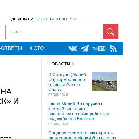
ГДЕ ИСКАТЬ:
НОВОСТИ И БЛОГИ
Я ИЩУ...
-ОТВЕТЫ
ФОТО
НОВОСТИ
В Сотнуре (Марий
Эл) торжественно
открыли Аллею
ОНА
Славы
06/08/2026
К» И
Глава Марий Эл поручил в
кратчайшие начать
восстановительные работы на
водозаборе в Волжске
06/08/2026
Средняя стоимость «квадрата»
на вторичке в Марий Эл выросла
итета