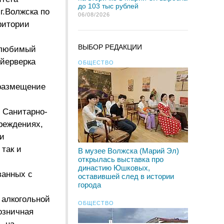
до 103 тыс рублей
г.Волжска по
06/08/2026
ритории
ВЫБОР РЕДАКЦИИ
, любимый
ейерверка
ОБЩЕСТВО
 размещение
 Санитарно-
реждениях,
 и
 так и
В музее Волжска (Марий Эл)
открылась выставка про
династию Юшковых,
занных с
оставившей след в истории
города
 алкогольной
ОБЩЕСТВО
озничная