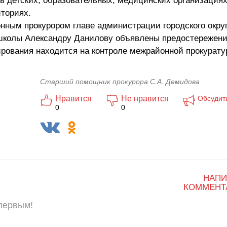
 в детских, образовательных, медицинских организациях
иториях.
нным прокурором главе администрации городского округ
 школы Александру Данилову объявлены предостережени
ирования находится на контроле межрайонной прокурату
Старший помощник прокурора С.А. Демидова
Нравится
Не нравится
Обсудит
0
0
НАПИ
КОММЕНТ
 первым!