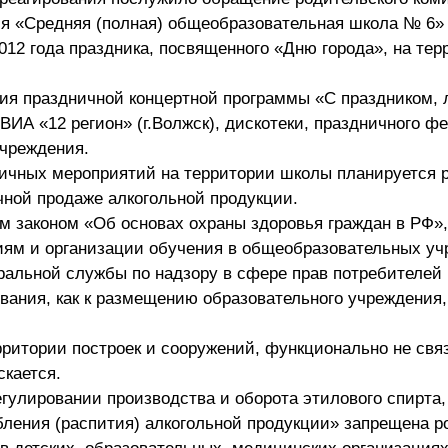
я «Средняя (полная) общеобразовательная школа № 6» 
012 года праздника, посвященного «Дню города», на тер
ния праздничной концертной программы «С праздником
 ВИА «12 регион» (г.Волжск), дискотеки, праздничного ф
учреждения.
ничных мероприятий на территории школы планируется
ичной продаже алкогольной продукции.
м законом «Об основах охраны здоровья граждан в РФ»,
ям и организации обучения в общеобразовательных уч
альной службы по надзору в сфере прав потребителей
вания, как к размещению образовательного учреждения,
ерритории построек и сооружений, функционально не свя
кается.
улировании производства и оборота этилового спирта,
бления (распития) алкогольной продукции» запрещена р