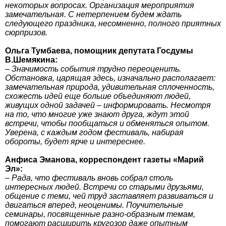
некоторых вопросах. Организация мероприятия
замечательная. С нетерпением будем ждать
следующего праздника, несомненно, полного приятных
сюрпризов.
Ольга Тумбаева, помощник депутата Госдумы
В.Шемякина:
– Значимость события трудно переоценить.
Обстановка, царящая здесь, изначально располагает:
замечательная природа, удивительная сплоченность,
схожесть идей еще больше объединяют людей,
живущих одной задачей – информировать. Несмотря
на то, что многие уже знают друга, ждут этой
встречи, чтобы пообщаться и обменяться опытом.
Уверена, с каждым годом фестиваль, набирая
обороты, будет ярче и интереснее.
Анфиса Эманова, корреспондент газеты «Марий
Эл»:
– Рада, что фестиваль вновь собрал столь
интересных людей. Встречи со старыми друзьями,
общение с теми, чей труд заставляет развиваться и
двигаться вперед, неоценимы. Поучительные
семинары, посвященные разно-образным темам,
помогают расширить кругозор даже опытным