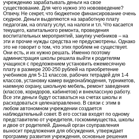
учреждению зарабатывать деньги на свое
существование. Для чего нужно это нововведение?
Отвечу. Не секрет, что бюджетное финансирование очень
скудное. Деньги выделяются на заработную плату
педагогам, на оплату услуг, на налоги и т.п. Что касается
текущего, капитального ремонта, проведения
воспитательных мероприятий, закупку учебников – на
эти и прочие нужды средства не предусмотрены. Однако
это не говорит о том, что этих проблем не существует.
Они есть, и их нужно решать. Именно поэтому
администрация школы решила выйти к родителям
учащихся с предложением установить ежемесячную
плату в размере 200-250 рублей на приобретение
учебников для 5-11 классов, рабочих тетрадей для 1-4
классов, установку камер видеонаблюдения, турникетов,
наемную охрану, школьную мебель, ремонт заведения
(классов, коридоров, кабинетов) и внеклассную работу.
Все эти деньги будут оставаться на счетах школы и
расходоваться целенаправленно. В связи с этим в
любом автономном учреждении создается
наблюдательный совет. В его состав входят по одному
представителю от учредителя, госкомимущества, школы
и двое от родителей. Данный орган соуправления
выносит предложения для обсуждения, утверждает
программу развития учреждения, основные решения