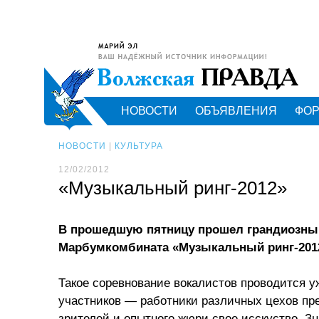
НОВОСТИ
ОБЪЯВЛЕНИЯ
ФО
НОВОСТИ
|
КУЛЬТУРА
12/02/2012
«Музыкальный ринг-2012»
В прошедшую пятницу прошел грандиозный
Марбумкомбината «Музыкальный ринг-201
Такое соревнование вокалистов проводится уже
участников — работники различных цехов пр
зрителей и опытного жюри свое исскуство. З