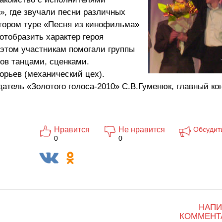
», где звучали песни различных
 втором туре «Песня из кинофильма»
тобразить характер героя
 этом участникам помогали группы
ов танцами, сценками.
орьев (механический цех).
тель «Золотого голоса-2010» С.В.Гуменюк, главный ко
Нравится
Не нравится
Обсудит
0
0
НАПИ
КОММЕНТ