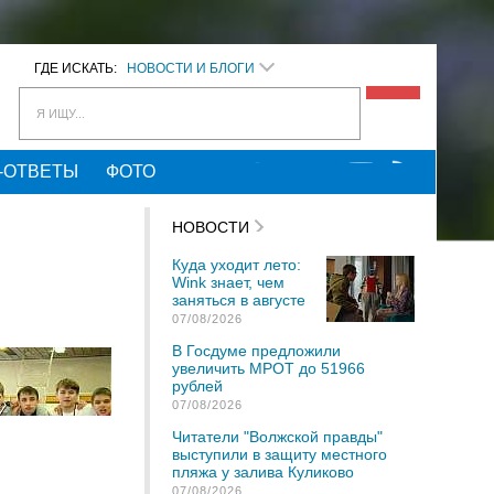
ГДЕ ИСКАТЬ:
НОВОСТИ И БЛОГИ
Я ИЩУ...
-ОТВЕТЫ
ФОТО
НОВОСТИ
Куда уходит лето:
Wink знает, чем
заняться в августе
07/08/2026
В Госдуме предложили
увеличить МРОТ до 51966
рублей
07/08/2026
Читатели "Волжской правды"
выступили в защиту местного
пляжа у залива Куликово
07/08/2026