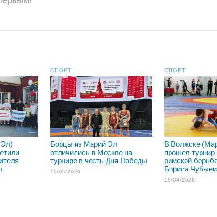
 первым!
СПОРТ
СПОРТ
 Эл)
Борцы из Марий Эл
В Волжске (Ма
ретили
отличились в Москве на
прошел турнир 
дителя
турнире в честь Дня Победы
римской борьб
ы
Бориса Чубыни
11/05/2026
19/04/2026