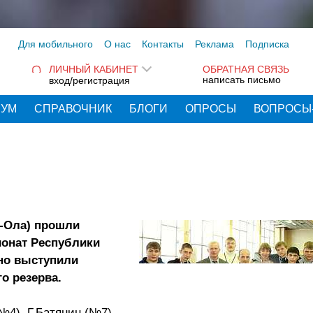
Для мобильного
О нас
Контакты
Реклама
Подписка
ЛИЧНЫЙ КАБИНЕТ
ОБРАТНАЯ СВЯЗЬ
написать письмо
вход/регистрация
РУМ
СПРАВОЧНИК
БЛОГИ
ОПРОСЫ
ВОПРОСЫ
-Ола) прошли
ионат Республики
но выступили
о резерва.
4), Г.Батянин (№7),