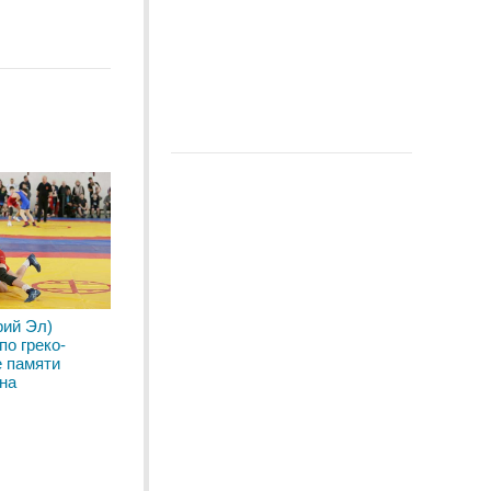
рий Эл)
по греко-
е памяти
на