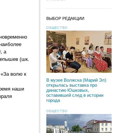
ВЫБОР РЕДАКЦИИ
ОБЩЕСТВО
дновременно
 наиболее
, а
репышев (шк.
 «За волю к
В музее Волжска (Марий Эл)
открылась выставка про
время наши
династию Юшковых,
оставившей след в истории
враля
города
ОБЩЕСТВО