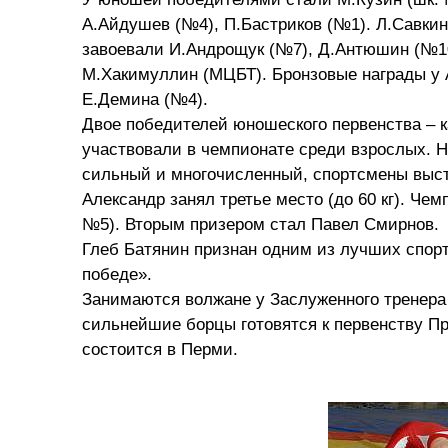
А.Айдушев (№4), П.Бастриков (№1). Л.Савкин
завоевали И.Андрощук (№7), Д.Антюшин (№10
М.Хакимуллин (МЦБТ). Бронзовые награды у 
Е.Демина (№4).
Двое победителей юношеского первенства – к
участвовали в чемпионате среди взрослых. Н
сильный и многочисленный, спортсмены высту
Александр занял третье место (до 60 кг). Ч
№5). Вторым призером стал Павел Смирнов.
Глеб Батянин признан одним из лучших спорт
победе».
Занимаются волжане у Заслуженного тренера 
сильнейшие борцы готовятся к первенству Пр
состоится в Перми.