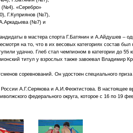
 (№4). «Серебро»
), Г.Куприянов (№7),
А.Аркадьева (№7) и
андидаты в мастера спорта Г.Батянин и А.Айдушев – о
есмотря на то, что в их весовых категориях состав был
пили удачно. Глеб стал чемпионом в категории до 55 кг
емпионский титул у взрослых также завоевал Владимир К
сменов соревнований. Он удостоен специального приза
России А.Г.Серякова и А.И.Феоктистова. В настоящее 
иволжского федерального округа, которое с 16 по 19 фе