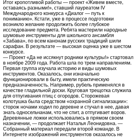
Итог кропотливой работы — проект «Живем вместе,
оставаясь разными!», ставший лауреатом IV
Международного конкурса «Диалог — путь к
пониманию». Кстати, уже в процессе подготовки
возникло желание продолжить более глубокое
исследование предмета. Ребята мастерили народные
шумовые инструменты для школьного ансамбля
«Забава», по всем канонам русских традиций шили
сарафан. В результате — высокая оценка уже в шестом
конкурсе.
— Проект «Да не иссякнут родники культуры!» стартовал
в ноябре 2009 года. Работа шла по трем направлениям.
Первая группа изучала историю и виды шумовых
инструментов. Оказалось, они изначально
функционировали в быту, имели практическую
предназначенность. Например, рубель применялся в
качестве гладильной доски. Круговая трещотка служила
для отпугивания птиц с огородов. Сторожевая
колотушка была средством «охранной сигнализации»:
сторож ночами ходил по деревне и стучал в нее, давая
знать односельчанам, что не спит, а отпугивает воров.
Деревянные ложки использовались в прямом своем
назначении, — продолжает Наталья Леонидовна. —
Собранный материал передали второй команде. В
Интернете изображений инструментов оказалось не