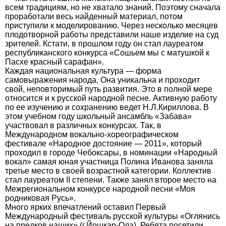
всем традициям, но не хватало знаний. Поэтому сначала
проработали весь найденный материал, потом
приступили к моделированию. Через несколько месяцев
плодотворной работы представили наше изделие на суд
зрителей. Кстати, в прошлом году он стал лауреатом
республиканского конкурса «Сошьем мы с матушкой к
Пасхе красный сарафан».
Каждая национальная культура — форма
самовыражения народа. Она уникальна и проходит
свой, неповторимый путь развития. Это в полной мере
относится и к русской народной песне. Активную работу
по ее изучению и сохранению ведет Н.Л.Кириллова. В
этом учебном году школьный ансамбль «Забава»
участвовал в различных конкурсах. Так, в
Международном вокально-хореографическом
фестивале «Народное достояние — 2011», который
проходил в городе Чебоксары, в номинации «Народный
вокал» самая юная участница Полина Иванова заняла
третье место в своей возрастной категории. Коллектив
стал лауреатом II степени. Также занял второе место на
Межрегиональном конкурсе народной песни «Моя
родниковая Русь».
Много ярких впечатлений оставил Первый
Международный фестиваль русской культуры «Оглянись
на предков наших» (г.Йошкар-Ола). Ребята посетили