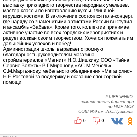
выставку прикладного творчества народных умельцев,
мастер-классы по изготовлению куклы, глиняной
игрушки, костюма. В заключение состоялся гала-концерт,
где наряду со знаменитыми артистами России выступил
и ансамбль «Забава». Кроме того, коллектив принимает
активное участие во всех городских мероприятиях и
радует волжан своим творчеством. Хочется пожелать им
дальнейших успехов и побед!
Администрация школы выражает огромную
благодарность руководителям магазина
стройматериалов «Магнит» Н.О.Шишкину, ООО «Тайна
Сервис Волжск» В.Г.Миронову, «АС-М Мебель»
С.М.Мартьянову, мебельного объединения «Мегаполис»
Н.Е.Ростовой за поддержку и оказание спонсорской
помощи.
Р.ШЕВЧЕНКО,
заместитель директора
по НМР МОУ
СОШ №9 им .А.С.Пушкина.
0
0