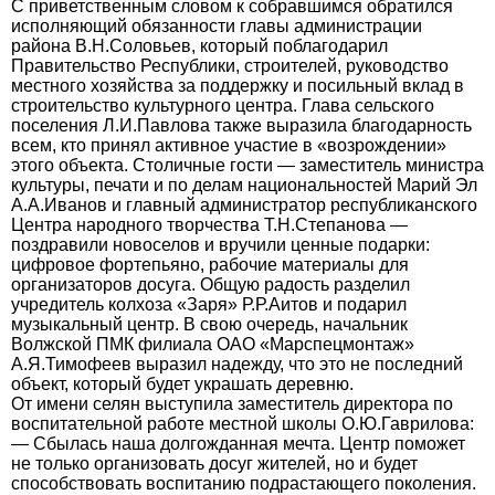
С приветственным словом к собравшимся обратился
исполняющий обязанности главы администрации
района В.Н.Соловьев, который поблагодарил
Правительство Республики, строителей, руководство
местного хозяйства за поддержку и посильный вклад в
строительство культурного центра. Глава сельского
поселения Л.И.Павлова также выразила благодарность
всем, кто принял активное участие в «возрождении»
этого объекта. Столичные гости — заместитель министра
культуры, печати и по делам национальностей Марий Эл
А.А.Иванов и главный администратор республиканского
Центра народного творчества Т.Н.Степанова —
поздравили новоселов и вручили ценные подарки:
цифровое фортепьяно, рабочие материалы для
организаторов досуга. Общую радость разделил
учредитель колхоза «Заря» Р.Р.Аитов и подарил
музыкальный центр. В свою очередь, начальник
Волжской ПМК филиала ОАО «Марспецмонтаж»
А.Я.Тимофеев выразил надежду, что это не последний
объект, который будет украшать деревню.
От имени селян выступила заместитель директора по
воспитательной работе местной школы О.Ю.Гаврилова:
— Сбылась наша долгожданная мечта. Центр поможет
не только организовать досуг жителей, но и будет
способствовать воспитанию подрастающего поколения.