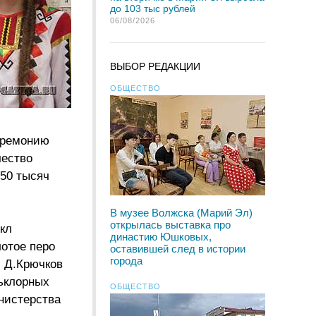
до 103 тыс рублей
06/08/2026
ВЫБОР РЕДАКЦИИ
ОБЩЕСТВО
еремонию
чество
350 тысяч
В музее Волжска (Марий Эл)
открылась выставка про
кл
династию Юшковых,
лотое перо
оставившей след в истории
города
и Д.Крючков
льклорных
ОБЩЕСТВО
нистерства