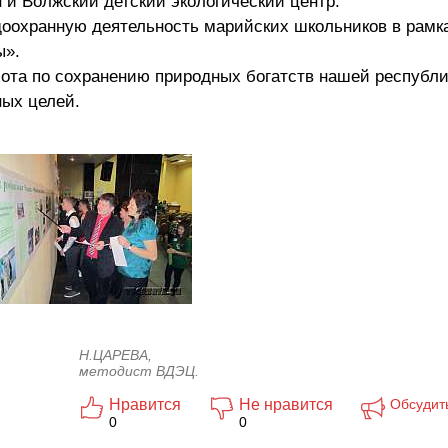
 и Волжский детский экологический центр.
оохранную деятельность марийских школьников в рамк
ы».
бота по сохранению природных богатств нашей республи
ых целей.
Н.ЦАРЕВА,
методист ВДЭЦ.
Нравится
Не нравится
Обсудит
0
0