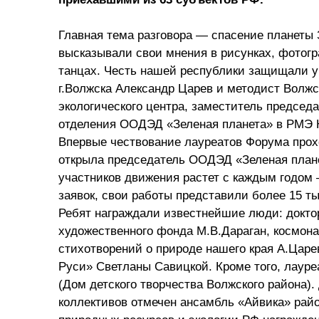
Главная тема разговора — спасение планеты 
высказывали свои мнения в рисунках, фотогр
танцах. Честь нашей республики защищали
г.Волжска Александр Царев и методист Волжск
экологического центра, заместитель председ
отделения ООДЭД «Зеленая планета» в РМЭ 
Впервые чествование лауреатов Форума про
открыла председатель ООДЭД «Зеленая плане
участников движения растет с каждым годом 
заявок, свои работы представили более 15 ты
Ребят награждали известнейшие люди: доктор
художественного фонда М.В.Дараган, космона
стихотворений о природе нашего края А.Царе
Руси» Светланы Савицкой. Кроме того, лаур
(Дом детского творчества Волжского района)
коллективов отмечен ансамбль «Айвика» райо