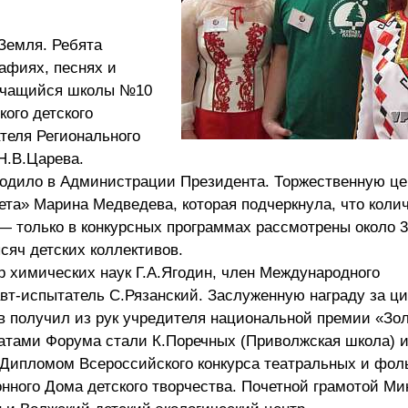
Земля. Ребята
афиях, песнях и
 учащийся школы №10
ого детского
ателя Регионального
Н.В.Царева.
ходило в Администрации Президента. Торжественную ц
та» Марина Медведева, которая подчеркнула, что коли
— только в конкурсных программах рассмотрены около 
сяч детских коллективов.
 химических наук Г.А.Ягодин, член Международного
вт-испытатель С.Рязанский. Заслуженную награду за ци
в получил из рук учредителя национальной премии «Зо
еатами Форума стали К.Поречных (Приволжская школа) 
. Дипломом Всероссийского конкурса театральных и фо
нного Дома детского творчества. Почетной грамотой Ми