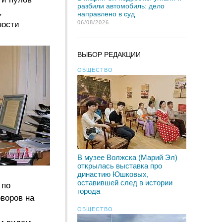
разбили автомобиль: дело
,
направлено в суд
06/08/2026
ности
ВЫБОР РЕДАКЦИИ
ОБЩЕСТВО
В музее Волжска (Марий Эл)
открылась выставка про
династию Юшковых,
оставившей след в истории
 по
города
оворов на
ОБЩЕСТВО