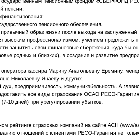
негосударственным пенсионным фондом «СБЕРФОНД РЕ
й пенсии;
софинансирования;
сударственного пенсионного обеспечения.
 привычный образ жизни после выхода на заслуженный 
ся высоким профессионализмом, умением предложить п
ости защитить свои финансовые сбережения, куда бы он
ровье родных и близких), в создание и развитие предпр
ь оператора кассира Марину Анатольевну Еремину, мене
лью Николаевну Янаеву и других.
 дух, предприимчивость, коммуникабельность. А главно
едоставить все виды страхования ОСАО РЕСО-Гарантия
 (7-10 дней) при урегулировании убытков.
ом рейтинге страховых компаний на сайте АСН (www/as
иванию отношений с клиентами РЕСО-Гарантия не тольк