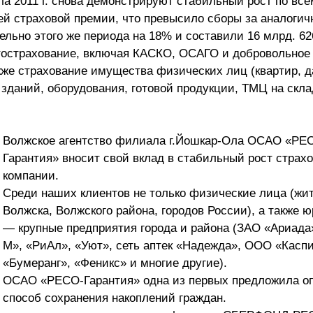
ла 2011 г. снова демонстрируют стабильный рост по вс
лей страховой премии, что превысило сборы за аналоги
ельно этого же периода на 18% и составили 16 млрд. 62
тострахование, включая КАСКО, ОСАГО и добровольное
акже страхование имущества физических лиц (квартир, д
зданий, оборудования, готовой продукции, ТМЦ на скла
Волжское агентство филиала г.Йошкар-Ола ОСАО «РЕ
Гарантия» вносит свой вклад в стабильный рост страх
компании.
Среди наших клиентов не только физические лица (жи
Волжска, Волжского района, городов России), а также 
— крупные предприятия города и района (ЗАО «Ариад
М», «РиАл», «Уют», сеть аптек «Надежда», ООО «Каспи
«Бумеранг», «Феникс» и многие другие).
ОСАО «РЕСО-Гарантия» одна из первых предложила о
способ сохранения накоплений граждан.