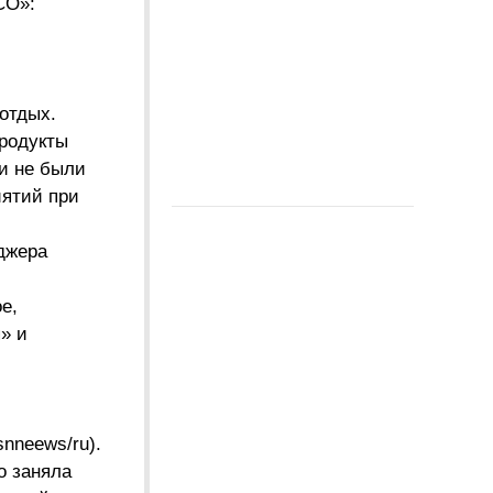
СО»:
отдых.
родукты
и не были
иятий при
джера
е,
» и
nneews/ru).
о заняла