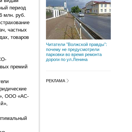
ем видам
чный период
6 млн. руб.
 страхование
ач, частных
дах, товаров
Читатели "Волжской правды":
почему не предусмотрели
парковки во время ремонта
СО-
дороги по ул.Ленина
овых премий
РЕКЛАМА
тели
юридические
а», ООО «АС-
й»,
птимальный