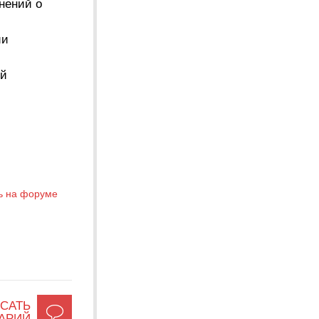
нений о
ии
ей
ь на форуме
САТЬ
АРИЙ