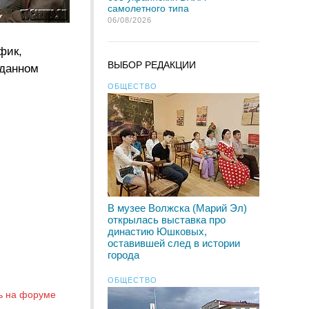
самолетного типа
06/08/2026
фик,
ВЫБОР РЕДАКЦИИ
аданном
ОБЩЕСТВО
В музее Волжска (Марий Эл)
открылась выставка про
династию Юшковых,
оставившей след в истории
города
ОБЩЕСТВО
ь на форуме