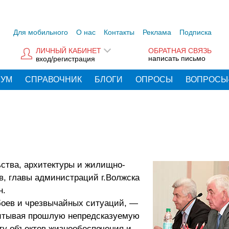
Для мобильного
О нас
Контакты
Реклама
Подписка
ЛИЧНЫЙ КАБИНЕТ
ОБРАТНАЯ СВЯЗЬ
написать письмо
вход/регистрация
РУМ
СПРАВОЧНИК
БЛОГИ
ОПРОСЫ
ВОПРОСЫ
ьства, архитектуры и жилищно-
в, главы администраций г.Волжска
н.
боев и чрезвычайных ситуаций, —
читывая прошлую непредсказуемую
ту объектов жизнеобеспечения и