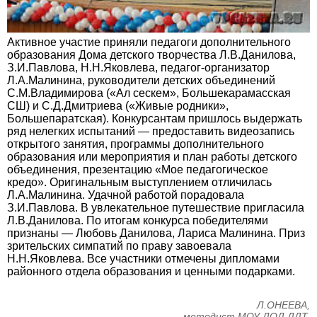
Активное участие приняли педагоги дополнительного
образования Дома детского творчества Л.В.Данилова,
З.И.Павлова, Н.Н.Яковлева, педагог-организатор
Л.А.Малинина, руководители детских объединений
С.М.Владимирова («Ал сескем», Большекарамасская
СШ) и С.Д.Дмитриева («Живые родники»,
Большепаратская). Конкурсантам пришлось выдержать
ряд нелегких испытаний — предоставить видеозапись
открытого занятия, программы дополнительного
образования или мероприятия и план работы детского
объединения, презентацию «Мое педагогическое
кредо». Оригинальным выступлением отличилась
Л.А.Малинина. Удачной работой порадовала
З.И.Павлова. В увлекательное путешествие пригласила
Л.В.Данилова. По итогам конкурса победителями
признаны — Любовь Данилова, Лариса Малинина. Приз
зрительских симпатий по праву завоевала
Н.Н.Яковлева. Все участники отмечены дипломами
районного отдела образования и ценными подарками.
Л.ОНЕЕВА,
методист МОУ ДОД ДДТ.