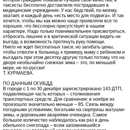
таксисты бесплатно доставляли пострадавших в
медицинские учреждения. У нас бедствий, по-моему,
хватает, и каждый день «есть место для подвига». И так
хочется, чтобы мы как можно чаще проявляли все то
хорошее, что бесспорно присутствует в нашем
характере. Надо только повнимательнее присмотреться,
отбросить лишнее и в критической ситуации видеть не
выгоду, а возможность протянуть руку помощи.
Никто не ждет бесплатных такси, но загибать цены,
чтобы отвезти в больницу, к примеру, маму с ребенком и
выгадать при этом десятку-другую только потому, что на
дворе необычайно снежная зима – это, по меньшей
мере, не по-русски!
Т. КУРМАЕВА.
ПО ДАННЫМ ОГИБДД
В городе с 1 по 30 декабря зарегистрировано 143 ДТП,
подавляющая часть которых – столкновения
транспортных средств. Для сравнения: в ноябре их
произошло значительно меньше – 85. Связь между
погодными условиями, богатыми на сюрпризы матушки-
зимы, и дорожными авариями очевидна. Самое
большое количество наблюдалось как раз в день
обильного снегопада – всем запомнившийся