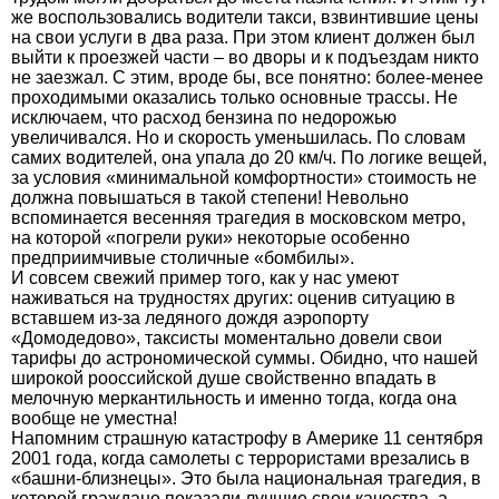
же воспользовались водители такси, взвинтившие цены
на свои услуги в два раза. При этом клиент должен был
выйти к проезжей части – во дворы и к подъездам никто
не заезжал. С этим, вроде бы, все понятно: более-менее
проходимыми оказались только основные трассы. Не
исключаем, что расход бензина по недорожью
увеличивался. Но и скорость уменьшилась. По словам
самих водителей, она упала до 20 км/ч. По логике вещей,
за условия «минимальной комфортности» стоимость не
должна повышаться в такой степени! Невольно
вспоминается весенняя трагедия в московском метро,
на которой «погрели руки» некоторые особенно
предприимчивые столичные «бомбилы».
И совсем свежий пример того, как у нас умеют
наживаться на трудностях других: оценив ситуацию в
вставшем из-за ледяного дождя аэропорту
«Домодедово», таксисты моментально довели свои
тарифы до астрономической суммы. Обидно, что нашей
широкой рооссийской душе свойственно впадать в
мелочную меркантильность и именно тогда, когда она
вообще не уместна!
Напомним страшную катастрофу в Америке 11 сентября
2001 года, когда самолеты с террористами врезались в
«башни-близнецы». Это была национальная трагедия, в
которой граждане показали лучшие свои качества, а