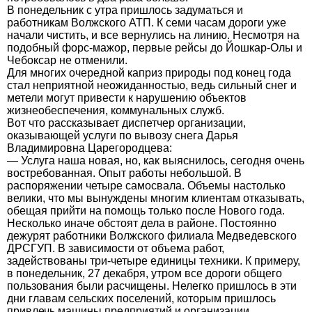
В понедельник с утра пришлось задуматься и
работникам Волжского АТП. К семи часам дороги уже
начали чистить, и все вернулись на линию. Несмотря на
подобный форс-мажор, первые рейсы до Йошкар-Олы и
Чебоксар не отменили.
Для многих очередной каприз природы под конец года
стал неприятной неожиданностью, ведь сильный снег и
метели могут привести к нарушению объектов
жизнеобеспечения, коммунальных служб.
Вот что рассказывает диспетчер организации,
оказывающей услуги по вывозу снега Дарья
Владимировна Царегородцева:
— Услуга наша новая, но, как выяснилось, сегодня очень
востребованная. Опыт работы небольшой. В
распоряжении четыре самосвала. Объемы настолько
велики, что мы вынуждены многим клиентам отказывать,
обещая прийти на помощь только после Нового года.
Несколько иначе обстоят дела в районе. Постоянно
дежурят работники Волжского филиала Медведевского
ДРСГУП. В зависимости от объема работ,
задействованы три-четыре единицы техники. К примеру,
в понедельник, 27 декабря, утром все дороги общего
пользования были расчищены. Нелегко пришлось в эти
дни главам сельских поселений, которым пришлось
привлечь машины предприятий и организации,