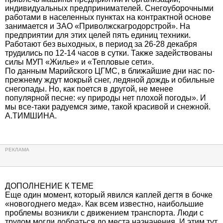
индивидуальных предпринимателей. Снегоуборочными
работами в населенных пунктах на контрактной основе
занимается и ЗАО «Приволжскагродорстрой». На
предприятии для этих целей пять единиц техники.
Работают без выходных, в период за 26-28 декабря
трудились по 12-14 часов в сутки. Также задействованы
силы МУП «Жилье» и «Тепловые сети».
По данным Марийского ЦГМС, в ближайшие дни нас по-
прежнему ждут мокрый снег, ледяной дождь и обильные
снегопады. Но, как поется в другой, не менее
популярной песне: «у природы нет плохой погоды». И
мы все-таки радуемся зиме, такой красивой и снежной.
А.ТИМШИНА.
ДОПОЛНЕНИЕ К ТЕМЕ
Еще один момент, который явился каплей дегтя в бочке
«новогоднего меда». Как всем известно, наибольшие
проблемы возникли с движением транспорта. Люди с
трудом могли добраться до места назначения. И этим тут