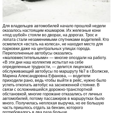
Для владельцев автомобилей начало прошлой недели
оказалось настоящим кошмаром. Их железные кони
«под шубой» стояли во дворах, на дорогах. Трос и
лопата стали незаменимыми спутниками водителей. Кто
осмелился «встать на колеса», не находил место для
парковки даже на центральных улицах города.
Переполненные автобусы оказались
«маловместительными» — многие опоздали на работу.
«В эти дни наш коллектив испытал на себе
определенные трудности, — делится лицензиат,
обслуживающий автобусы по маршруту №7 в г.Волжске,
Марина Александровна Ефанова, — водители
приходили рано, ведь чтобы выйти в рейс, нужно было
успеть откопать автобус на заснеженной стоянке. В
связи с осложнившейся дорожно-транспортной
обстановкой, многие горожане отказались от личных
автомобилей, потому пассажиров в маршрутках было
много. Получилась неплохая выручка, но ее большую
часть пришлось отдать за бензин, которого
потребовалось в два раза больше.