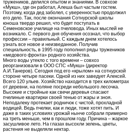
тружеников, делился опытом и знаниями. В совхозе
«Мукш», где он работал, Алеша был частым гостем.
Поэтому, когда дед заболел, с уверенностью продолжил
его дело. Так, после окончания Сотнурской школы
юноша твердо решил, что будет поступать в
Семеновское училище на пчеловода. Иных мыслей не
возникало. С первого дня обучения осознал, что выбор
профессии – правильный. С каждым днем хотелось
узнать все новое и неизведанное. Получив
специальность, в 1995 году пополнил ряды тружеников
«медового фронта» родного хозяйства.
Много воды утекло с того времени – совхоз
реорганизовали в ООО СПС «Мукш» (директор
А.И.Танеров). Сегодня под его «крылом» на сотнурской
стороне четыре пасеки. Одной из них заведует Алексей.
Всего 120 ульев. Хозяйство находится в трех километрах
от деревни, на поляне посреди небольшого лесочка.
Высокие и стройные как свечи деревья спасают
пчелиные квартирки своей тенью от жары и зноя.
Неподалеку протекает родничок с чистой, прохладной
водицей. Ведь пчелки, как и люди, тоже хотят пить. И
даже в таких условиях урожай нынче собрали примерно
на треть меньше, чем в прошлом году. Причина – жаркое
засушливое лето. На глазах высохли зелень, цветы,
растения не выделяли нектар.