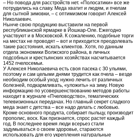
– Но повода для расстройств нет. «Полосатики» все же
потрудились на славу. Меда хватит и людям, и пчелам
для сытной зимовки, – с оптимизмом говорит Алексей
Николаевич.
Нынче свою продукцию выставили на первой
республиканской ярмарке в Йошкар-Оле. Ежегодно
участвуют и в Московской. К сожалению, подобные торги
на местах не проводят – вот и приходится преодолевать
такие расстояния, искать клиентов. Хотя, по данным
отдела экономики Волжского района, в личных
подсобных и крестьянских хозяйствах насчитывается
1452 пчелосемьи.
У Алексея Николаевича есть своя пасека с 30 ульями,
поэтому и сам целыми днями трудится как пчела – везде
необходим особый уход: нужно лечить от различных
болезней, подкармливать, «уложить» на зиму. Новую
информацию по усовершенствованию методов работы
находит в журнале «Пчеловодство», тематических
телевизионных передачах. Но главный секрет сладкого
меда знает с детства – все надо делать с любовью.
Кроме основного продукта, собирает пыльцу, производит
прополис, воск. Как признается, спрос растет каждый
год. В последнее время люди всерьез стали
задумываться о своем здоровье, стараются
использовать для его укрепления натуральные