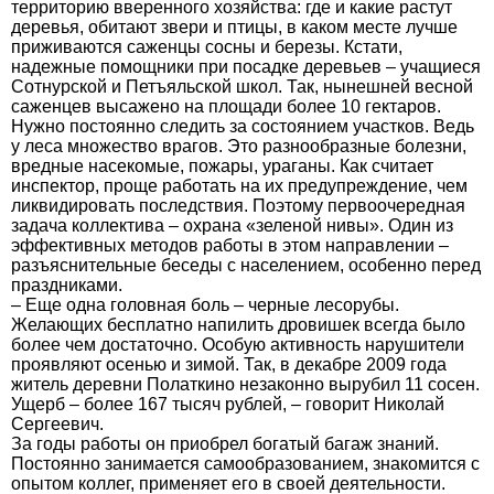
территорию вверенного хозяйства: где и какие растут
деревья, обитают звери и птицы, в каком месте лучше
приживаются саженцы сосны и березы. Кстати,
надежные помощники при посадке деревьев – учащиеся
Сотнурской и Петъяльской школ. Так, нынешней весной
саженцев высажено на площади более 10 гектаров.
Нужно постоянно следить за состоянием участков. Ведь
у леса множество врагов. Это разнообразные болезни,
вредные насекомые, пожары, ураганы. Как считает
инспектор, проще работать на их предупреждение, чем
ликвидировать последствия. Поэтому первоочередная
задача коллектива – охрана «зеленой нивы». Один из
эффективных методов работы в этом направлении –
разъяснительные беседы с населением, особенно перед
праздниками.
– Еще одна головная боль – черные лесорубы.
Желающих бесплатно напилить дровишек всегда было
более чем достаточно. Особую активность нарушители
проявляют осенью и зимой. Так, в декабре 2009 года
житель деревни Полаткино незаконно вырубил 11 сосен.
Ущерб – более 167 тысяч рублей, – говорит Николай
Сергеевич.
За годы работы он приобрел богатый багаж знаний.
Постоянно занимается самообразованием, знакомится с
опытом коллег, применяет его в своей деятельности.