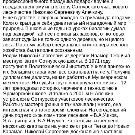
профессионального праздника подарок вручен и
государственному инспектору Сотнурского участкового
лесничества Николаю Сергеевичу Апечкину.
Еще в детстве, с первых походов за грибами да ягодами,
Коля открыл для себя удивительный и загадочный мир
природы. В школьные годы на уроках биологии думал
над разгадкой тайн ее неписаных законов, от которых
зависит судьба не только одного деревца, но и целого
леса. Поэтому выбор специальности инженера лесного
хозяйства был вполне осознанным.
Родом Николай Сергеевич из деревни Ярамор. Окончил
местную, затем Сотнурскую школы. В 1971 году
поступил в Политехнический институт. Учился прилежно
и с большим старанием, все схватывал на лету. Получив
диплом специалиста, начал работать в Мушмаринском
мехлесхозе. Но судьба круто повернула его жизнь – 12
лет преподавал историю, черчение и технологию в
Яраморской школе. И только в 2001-м Н.Апечкин
устроился в Сотнурское участковое лесничество.
Работы у мастера (раньше так называли) много, она
интересная и в то же время сложная. На сегодняшний
день под его «крылом» трое лесников – В.А.Ушков,
Э.А.Григорьев, В.А.Наумов. За каждым закреплено
несколько кварталов на участке от реки Петка до Новых
Карамас. Николай Сергеевич досконально знает всю