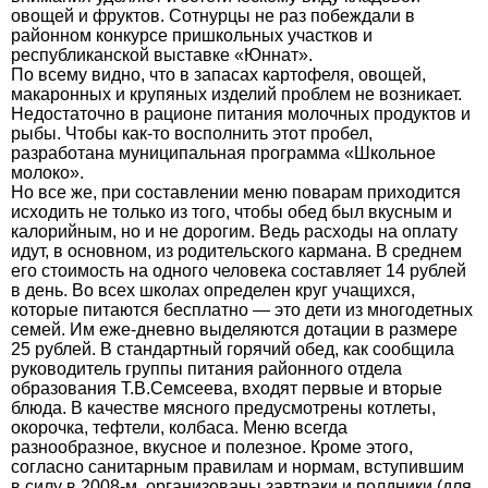
овощей и фруктов. Сотнурцы не раз побеждали в
районном конкурсе пришкольных участков и
республиканской выставке «Юннат».
По всему видно, что в запасах картофеля, овощей,
макаронных и крупяных изделий проблем не возникает.
Недостаточно в рационе питания молочных продуктов и
рыбы. Чтобы как-то восполнить этот пробел,
разработана муниципальная программа «Школьное
молоко».
Но все же, при составлении меню поварам приходится
исходить не только из того, чтобы обед был вкусным и
калорийным, но и не дорогим. Ведь расходы на оплату
идут, в основном, из родительского кармана. В среднем
его стоимость на одного человека составляет 14 рублей
в день. Во всех школах определен круг учащихся,
которые питаются бесплатно — это дети из многодетных
семей. Им еже-дневно выделяются дотации в размере
25 рублей. В стандартный горячий обед, как сообщила
руководитель группы питания районного отдела
образования Т.В.Семсеева, входят первые и вторые
блюда. В качестве мясного предусмотрены котлеты,
окорочка, тефтели, колбаса. Меню всегда
разнообразное, вкусное и полезное. Кроме этого,
согласно санитарным правилам и нормам, вступившим
в силу в 2008-м, организованы завтраки и полдники (для