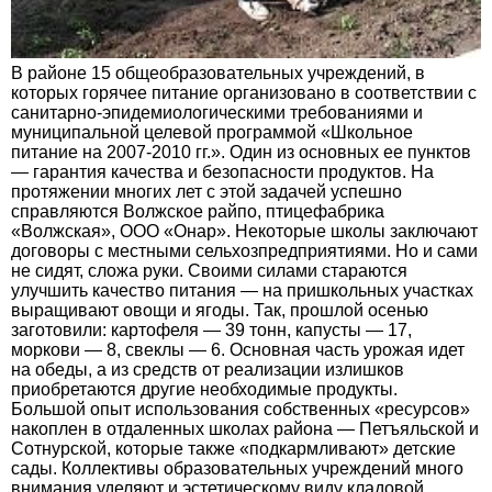
В районе 15 общеобразовательных учреждений, в
которых горячее питание организовано в соответствии с
санитарно-эпидемиологическими требованиями и
муниципальной целевой программой «Школьное
питание на 2007-2010 гг.». Один из основных ее пунктов
— гарантия качества и безопасности продуктов. На
протяжении многих лет с этой задачей успешно
справляются Волжское райпо, птицефабрика
«Волжская», ООО «Онар». Некоторые школы заключают
договоры с местными сельхозпредприятиями. Но и сами
не сидят, сложа руки. Своими силами стараются
улучшить качество питания — на пришкольных участках
выращивают овощи и ягоды. Так, прошлой осенью
заготовили: картофеля — 39 тонн, капусты — 17,
моркови — 8, свеклы — 6. Основная часть урожая идет
на обеды, а из средств от реализации излишков
приобретаются другие необходимые продукты.
Большой опыт использования собственных «ресурсов»
накоплен в отдаленных школах района — Петъяльской и
Сотнурской, которые также «подкармливают» детские
сады. Коллективы образовательных учреждений много
внимания уделяют и эстетическому виду кладовой