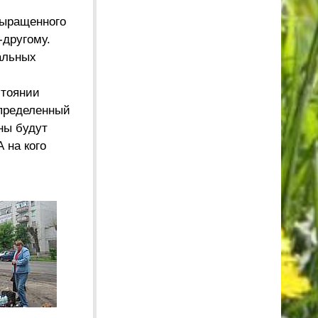
выращенного
-другому.
альных
стоянии
определенный
ны будут
 на кого