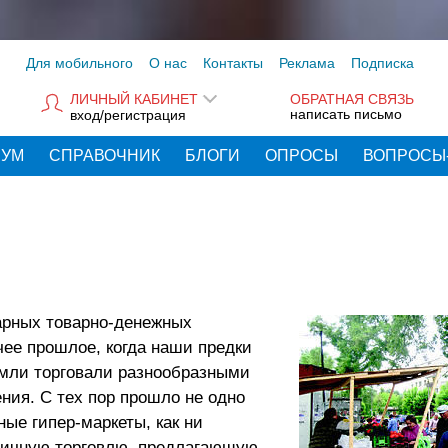
Для мобильного
О нас
Контакты
Реклама
Подписка
ЛИЧНЫЙ КАБИНЕТ
ОБРАТНАЯ СВЯЗЬ
написать письмо
вход/регистрация
РУМ
СПРАВОЧНИК
БЛОГИ
ОПРОСЫ
ВОПРОСЫ
арных товарно-денежных
ее прошлое, когда наши предки
емли торговали разнообразными
ния. С тех пор прошло не одно
ые гипер-маркеты, как ни
ничную торговлю, предлагающую