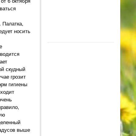
от 6 октября
ваться
 Палатка,
едует носить
е
оводится
ает
ой скудный
учае грозит
орм гигиены
оходит
очень
правило,
ую
деленный
радусов выше