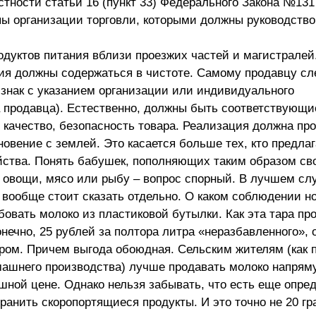
тности статьи 16 (пункт 33) Федерального Закона №131 
ы организации торговли, которыми должны руководство
одуктов питания вблизи проезжих частей и магистралей.
рия должны содержаться в чистоте. Самому продавцу сл
знак с указанием организации или индивидуального
 продавца). Естественно, должны быть соответствующи
качество, безопасность товара. Реализация должна пр
овение с землей. Это касается больше тех, кто предлаг
яйства. Понять бабушек, пополняющих таким образом св
х овощи, мясо или рыбу – вопрос спорный. В лучшем сл
 вообще стоит сказать отдельно. О каком соблюдении н
бовать молоко из пластиковой бутылки. Как эта тара пр
нечно, 25 рублей за полтора литра «неразбавленного», 
даром. Причем выгода обоюдная. Сельским жителям (как 
машнего производства) лучше продавать молоко напрям
шной цене. Однако нельзя забывать, что есть еще опре
ранить скоропортящиеся продукты. И это точно не 20 г