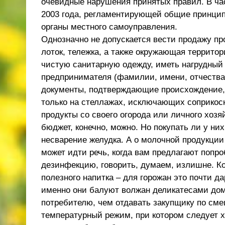
очевидные нарушения принятых правил. В час
2003 года, регламентирующей общие принцип
органы местного самоуправления.
Однозначно не допускается вести продажу пр
лоток, тележка, а также окружающая террито
чистую санитарную одежду, иметь нагрудный 
предпринимателя (фамилии, имени, отчества
документы, подтверждающие происхождение, 
только на стеллажах, исключающих соприкосн
продукты со своего огорода или личного хоз
бюджет, конечно, можно. Но покупать ли у ни
несварение желудка. А о молочной продукции
может идти речь, когда вам предлагают попро
дезинфекцию, говорить, думаем, излишне. Ко
полезного напитка – для горожан это почти 
именно они балуют волжан деликатесами до
потребителю, чем отдавать закупщику по сме
температурный режим, при котором следует х