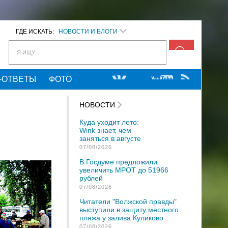
ГДЕ ИСКАТЬ:
НОВОСТИ И БЛОГИ
Я ИЩУ...
-ОТВЕТЫ
ФОТО
НОВОСТИ
Куда уходит лето:
Wink знает, чем
заняться в августе
07/08/2026
В Госдуме предложили
увеличить МРОТ до 51966
рублей
07/08/2026
Читатели "Волжской правды"
выступили в защиту местного
пляжа у залива Куликово
07/08/2026