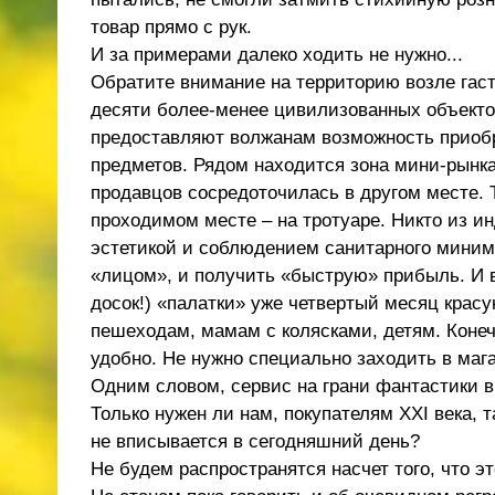
товар прямо с рук.
И за примерами далеко ходить не нужно...
Обратите внимание на территорию возле гас
десяти более-менее цивилизованных объекто
предоставляют волжанам возможность приобр
предметов. Рядом находится зона мини-рынка,
продавцов сосредоточилась в другом месте. 
проходимом месте – на тротуаре. Никто из и
эстетикой и соблюдением санитарного миниму
«лицом», и получить «быструю» прибыль. И в
досок!) «палатки» уже четвертый месяц красу
пешеходам, мамам с колясками, детям. Конеч
удобно. Не нужно специально заходить в ма
Одним словом, сервис на грани фантастики в
Только нужен ли нам, покупателям XXI века, 
не вписывается в сегодняшний день?
Не будем распространятся насчет того, что э