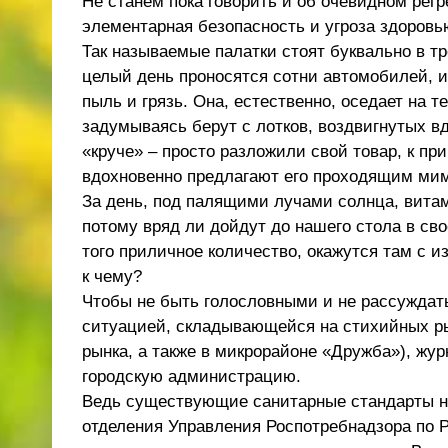
Не станем пока говорить и об очевидном регр
элементарная безопасность и угроза здоровь
Так называемые палатки стоят буквально в т
целый день проносятся сотни автомобилей, 
пыль и грязь. Она, естественно, оседает на т
задумываясь берут с лотков, воздвигнутых 
«круче» – просто разложили свой товар, к пр
вдохновенно предлагают его проходящим ми
За день, под палящими лучами солнца, витам
потому вряд ли дойдут до нашего стола в сво
того приличное количество, окажутся там с и
к чему?
Чтобы не быть голословными и не рассуждат
ситуацией, складывающейся на стихийных ры
рынка, а также в микрорайоне «Дружба»), жу
городскую администрацию.
Ведь существующие санитарные стандарты ни
отделения Управления Роспотребнадзора по 