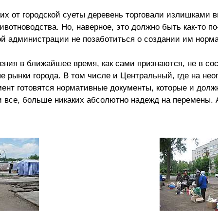
еких от городской суеты деревень торговали излишками 
отноводства. Но, наверное, это должно быть как-то по
ной администрации не позаботиться о создании им норм
ения в ближайшее время, как сами признаются, не в со
 рынки города. В том числе и Центральный, где на не
мент готовятся нормативные документы, которые и долж
 все, больше никаких абсолютно надежд на перемены. А