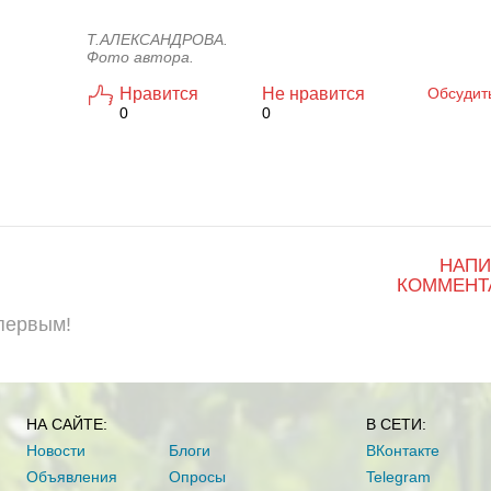
Т.АЛЕКСАНДРОВА.
Фото автора.
Нравится
Не нравится
Обсудит
0
0
НАПИ
КОММЕНТ
 первым!
НА САЙТЕ:
В СЕТИ:
Новости
Блоги
ВКонтакте
Объявления
Опросы
Telegram