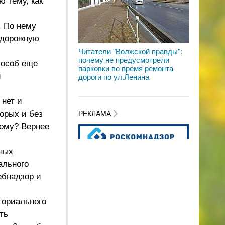
ю тему, как
. По нему
 дорожную
Читатели "Волжской правды":
почему не предусмотрели
пособ еще
парковки во время ремонта
и
дороги по ул.Ленина
 нет и
торых и без
РЕКЛАМА
кому? Вернее
ных
ального
ебнадзор и
ториального
ть