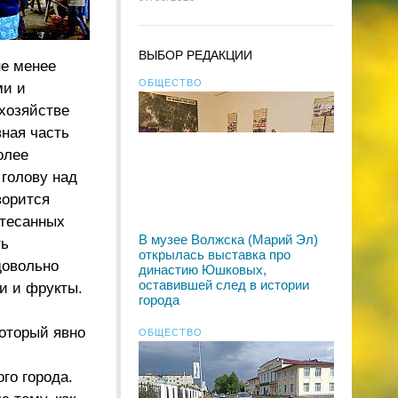
ВЫБОР РЕДАКЦИИ
не менее
ОБЩЕСТВО
ми и
хозяйстве
вная часть
олее
 голову над
ворится
бтесанных
В музее Волжска (Марий Эл)
ть
открылась выставка про
довольно
династию Юшковых,
оставившей след в истории
и и фрукты.
города
который явно
ОБЩЕСТВО
го города.