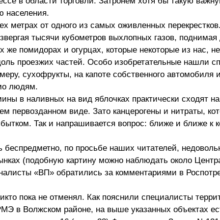
ессе в области торговли. Затронем хотя бы такую важну
ю населения.
рех метрах от одного из самых оживленных перекрестков
извергая тысячи кубометров выхлопных газов, поднимая
ех же помидорах и огурцах, которые некоторые из нас, не
вдоль проезжих частей. Особо изобретательные нашли с
имеру, сухофрукты, на капоте собственного автомобиля 
мо людям.
ины в наливных на вид яблочках практически сходят на
ем первозданном виде. Зато канцерогены и нитраты, ко
збытком. Так и напрашивается вопрос: ближе и ближе к 
ь беспредметно, по просьбе наших читателей, недоволь
нках (подобную картину можно наблюдать около Центр
рналисты «ВП» обратились за комментариями в Роспотр
кто пока не отменял. Как пояснили специалисты терри
РМЭ в Волжском районе, на выше указанных объектах ес