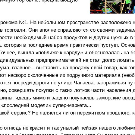
тронома №1. На небольшом пространстве расположено 
в торговли. Они вполне справляются со своими задача
ести необходимый набор продуктов и других нужных в 
 которая в последнее время практически пустует. Осно
Точнее, вышла «поближе к народу» и обосновалась на б
ндивидуальных предпринимателей не стал долго ломать
ма, главное – выставить на продажу свой товар, как го
от наскоро сколоченные из подручного материала (нео
ются посреди дороги по улице Чапаева, загораживая пу
но, совершать покупки с таких лотков части населения 
газины: идешь мимо и заодно покупаешь заморские овощ
 «последней модели» супер-маркета...
такой сервис? Не является ли он пережитком прошлого, 
то отнюдь не красит и так унылый пейзаж нашего любимо