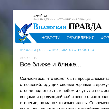
НОВОСТИ
ОБЪЯВЛЕНИЯ
ФО
НОВОСТИ
|
ОБЩЕСТВО
|
БЛАГОУСТРОЙСТВО
06/06/2010
Все ближе и ближе...
Согласитесь, что может быть проще элемент
отношений, идущих своими корнями в дремуч
стояли под открытым небом и чуть ли не с з
вещами и продукцией собственного изготовле
столетие, но мало что изменилось. Современн
пытались, не смогли затмить стихийную роз