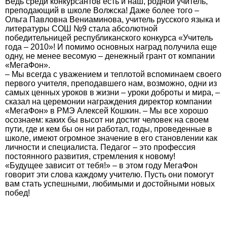
Ведь среди конкурсантов есть и наш, родной учитель,
преподающий в школе Волжска! Даже более того –
Ольга Павловна Вениаминова, учитель русского языка и
литературы СОШ №9 стала абсолютной
победительницей республиканского конкурса «Учитель
года – 2010»! И помимо основных наград получила еще
одну, не менее весомую – денежный грант от компании
«МегаФон».
– Мы всегда с уважением и теплотой вспоминаем своего
первого учителя, преподавшего нам, возможно, одни из
самых ценных уроков в жизни – уроки доброты и мира, –
сказал на церемонии награждения директор компании
«МегаФон» в РМЭ Алексей Кошкин. – Мы все хорошо
осознаем: каких бы высот ни достиг человек на своем
пути, где и кем бы он ни работал, годы, проведенные в
школе, имеют огромное значение в его становлении как
личности и специалиста. Педагог – это профессия
постоянного развития, стремления к новому!
«Будущее зависит от тебя!» – в этом году МегаФон
говорит эти слова каждому учителю. Пусть они помогут
вам стать успешными, любимыми и достойными новых
побед!