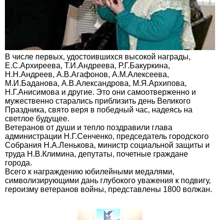
В числе первых, удостоившихся высокой награды,
Е.С.Архиреева, Т.И.Андреева, Р.Г.Бакуркина,
Н.Н.Андреев, А.В.Агафонов, А.М.Алексеева,
М.И.Баданова, А.В.Александрова, М.Я.Архипова,
Н.Г.Анисимова и другие. Это они самоотверженно и
мужественно старались приблизить день Великого
Праздника, свято веря в победный час, надеясь на
светлое будущее.
Ветеранов от души и тепло поздравили глава
администрации Н.Г.Сенченко, председатель городского
Собрания Н.А.Ленькова, министр социальной защиты и
труда Н.В.Климина, депутаты, почетные граждане
города.
Всего к награждению юбилейными медалями,
символизирующими дань глубокого уважения к подвигу,
героизму ветеранов войны, представлены 1800 волжан.