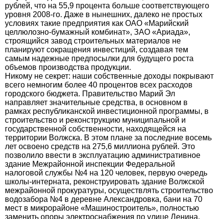
рублей, что на 55,9 процента больше соответствующего
уровня 2008-го. Даже в нынешних, далеко не простых
условиях такие предприятия как ОАО «Марийский
целлюлозно-бумажный комбинат», ЗАО «Ариада»,
строящийся завод строительных материалов не
планируют сокращения инвестиций, создавая тем
самым надежные предпосылки для будущего роста
объемов производства продукции.
Никому не секрет: наши собственные доходы покрывают
всего немногим более 40 процентов всех расходов
городского бюджета. Правительство Марий Эл
направляет значительные средства, в основном в
рамках республиканской инвестиционной программы, в
строительство и реконструкцию муниципальной и
государственной собственности, находящейся на
территории Волжска. В этом плане за последние восемь
лет освоено средств на 275,6 миллиона рублей. Это
позволило ввести в эксплуатацию административное
здание Межрайонной инспекции Федеральной
налоговой службы №4 на 120 человек, первую очередь
школы-интерната, реконструировать здание Волжской
межрайонной прокуратуры, осуществлять строительство
водозабора №4 в деревне Александровка, бани на 70
мест в микрорайоне «Машиностроитель», полностью
заменить опоры электроснабжения по улице Ленина.