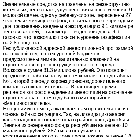
Значительные средства направлены на реконструкцию
котельных, теплотрасс, улучшены жилищные условия 31
молодой семье, одному ребенку-сироте, переселены 27
человек из жилищного фонда, признанного непригодным
для проживания, введены в эксплуатацию 9,1 километра
тепловых сетей, 1 километр — водопроводных, 9,6 —
газовых, что позволило повысить уровень газификации
на 2,8 процента.
Республиканской адресной инвестиционной программой
на текущий год со всех уровней бюджетов
предусмотрены лимиты капитальных вложений на
строительство и реконструкцию объектов города
Волжска в сумме 31,3 миллиона рублей. Это позволит
продолжить работы на пусковом комплексе водозабора
№4, второй очереди коррекционно-оздоровительного
комплекса школы-интерната. В настоящее время
решается вопрос о выделении инвестиций на окончание
строительства в этом году бани в микрорайоне
«Машиностроитель».
Неоценимую помощь оказывает нам правительство и в
чрезвычайных ситуациях. Так, на ликвидацию аварии
канализационного коллектора в районе улиц Дружбы и
Ленина из резервного фонда республики выделено 10
миллионов рублей. 387 тысяч получили на
восстановление жилого дома после пожара, а также 1,8