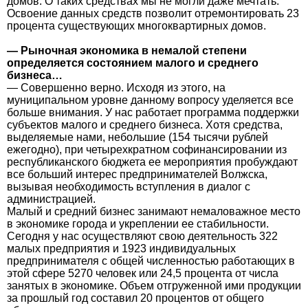
домов. О таких средствах мы не могли даже мечтать.
Освоение данных средств позволит отремонтировать 23
процента существующих многоквартирных домов.
— Рыночная экономика в немалой степени
определяется состоянием малого и среднего
бизнеса…
— Совершенно верно. Исходя из этого, на
муниципальном уровне данному вопросу уделяется все
больше внимания. У нас работает программа поддержки
субъектов малого и среднего бизнеса. Хотя средства,
выделяемые нами, небольшие (154 тысячи рублей
ежегодно), при четырехкратном софинансировании из
республиканского бюджета ее мероприятия пробуждают
все больший интерес предпринимателей Волжска,
вызывая необходимость вступления в диалог с
администрацией.
Малый и средний бизнес занимают немаловажное место
в экономике города и укреплении ее стабильности.
Сегодня у нас осуществляют свою деятельность 322
малых предприятия и 1923 индивидуальных
предпринимателя с общей численностью работающих в
этой сфере 5270 человек или 24,5 процента от числа
занятых в экономике. Объем отгруженной ими продукции
за прошлый год составил 20 процентов от общего