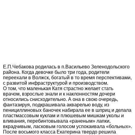
Е.П.Чебакова родилась в п.Васильево Зеленодольского
района. Когда девочке было три года, родители
переехали в Волжск, богатый в то время перспективами,
с развитой инфраструктурой и производством.
О том, что маленькая Катя страстно желает стать
врачом, взрослые знали и к наклонностям дочери
относились снисходительно. А она в свою очередь,
фантазируя, подкрашивала акварелью воду, из
пенициллиновых баночек набирала ее в шприц и делала
пластмассовым куклам и плюшевым мишкам уколы и
вливания, перебинтовывала «раненым» лапки,
вкрадчивым, ласковым голосом успокаивала «больных».
После восьмого класса Екатерина твердо решила