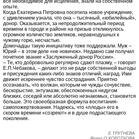
все необходимое для исцеления, знали на собственном
опыте.
Когда Екатерина Петровна посетила новое учреждение,
с удивлением узнала, что она – тысячный, «юбилейный»,
донор. Оказывается, за непродолжительный период
времени в городе и районе на призыв откликнулось
огромное количество земляков, неравнодушных к
чужому горю, несчастью.
Домочадцы такую инициативу тоже поддержали. Муж –
Юрий – в этом деле «не новичок». Недавно сам получил
почетное звание «Заслуженный донор России».
– Те, кто добровольно регулярно сдают плазму, – говорит
Е.П.Чебакова, – делают это не ради собственной выгоды
и присуждения каких-либо знаков отличий, наград. Ими
движет искреннее чувство сострадания. Приятно
осознавать, что волжан, которым не чужды сочувствие,
бескорыстие, энтузиазм, обеспокоенных недугом
близких, соседей или абсолютно незнакомых, становится
больше. Это своеобразная формула воспитания-
самопожертвования. Надеюсь, что «плоды» его в
скором времени «созреют» и в душе подрастающего
поколения.
Е.ТРУТНЕВА.
Фото О.КОРОТКОВА.