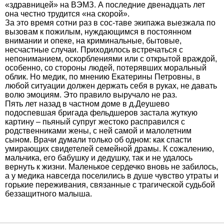
«здравницей» на ВЭМЗ. А последние двенадцать лет
она честно трудится «на скорой».
За это время сотни раз в сос-таве экипажа выезжала по
вызовам к пожилым, нуждающимся в постоянном
внимании и опеке, на криминальные, бытовые,
несчастные случаи. Приходилось встречаться с
непониманием, оскорблениями или с открытой враждой,
особенно, со стороны людей, потерявших моральный
облик. Но медик, по мнению Екатерины Петровны, в
любой ситуации должен держать себя в руках, не давать
волю эмоциям. Это правило выручало не раз.
Пять лет назад в частном доме в д.Деушево
подоспевшая бригада фельдшеров застала жуткую
картину – пьяный супруг жестоко расправился с
родственниками жены, с ней самой и малолетним
сыном. Врачи думали только об одном: как спасти
умирающих свидетелей семейной драмы. К сожалению,
мальчика, его бабушку и дедушку, так и не удалось
вернуть к жизни. Маленькое сердечко вновь не забилось,
а у медика навсегда поселились в душе чувство утраты и
горькие переживания, связанные с трагической судьбой
беззащитного малыша.