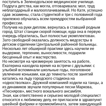
поступить в Зеленодольское медицинское училище.
Подруга детства, как могла, отговаривала: мол, труд
неблагодарный и малооплачиваемый. Но Катя, успешно
сдав экзамены, стала студенткой и три с половиной года
прилежно обучалась всем премудростям выбранной
профессии.
Получив на руки диплом, вернулась в ставший родным
город. Штат станции скорой помощи, куда она в первую
очередь обратилась, был полностью укомплектован.
Зато свободной оказалась должность медсестры в
детском отделении Центральной районной больницы.
Несколько лет обширной практики здесь научили ее
выдержке, терпению, выносливости, подарили
бесценный опыт и мастерство.
Но несмотря на чрезмерную занятость на работе,
Екатерина находила время на встречи с друзьями: с
улыбкой вспоминали школьные годы, поголовное
увлечение коньками, как до темноты после занятий
катались на льду городского стадиона на
«одностволках». Дружной компанией ходили на танцы, а
из динамиков звучали популярные песни Маркова,
«Песняров», местного вокального ансамбля.
Зная, как ответственно и серьезно молодой специалист
относится к любимому делу, ее пригласили в здравпункт
швейной фабрики и промкомбината, затем заведующей