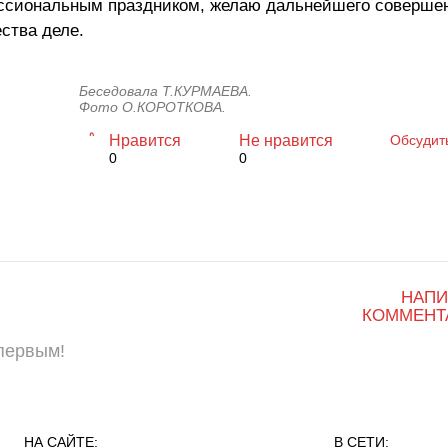
ессиональным праздником, желаю дальнейшего соверше
ства деле.
Беседовала Т.КУРМАЕВА.
Фото О.КОРОТКОВА.
Нравится
Не нравится
Обсудит
0
0
НАПИ
КОММЕНТ
 первым!
НА САЙТЕ:
В СЕТИ: