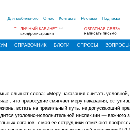
Для мобильного
О нас
Контакты
Реклама
Подписка
ЛИЧНЫЙ КАБИНЕТ
ОБРАТНАЯ СВЯЗЬ
написать письмо
вход/регистрация
РУМ
СПРАВОЧНИК
БЛОГИ
ОПРОСЫ
ВОПРОСЫ
мые слышат слова: «Меру наказания считать условной,
ает, что правосудие смягчает меру наказания, оступи
жизнь, встать на правильный путь, не допускающий пр
одится уголовно-исполнительной инспекции — важного з
льных органов. 7 мая ее сотрудники отмечают профес
вает начальник уголовно-исполнительной инспекции №