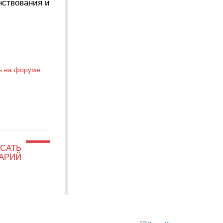
нствования и
ь на форуме
САТЬ
АРИЙ