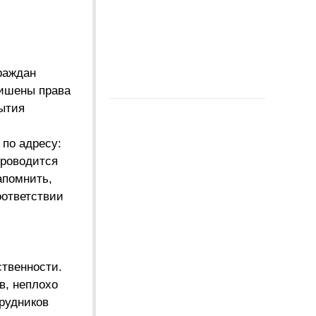
раждан
лишены права
ытия
по адресу:
проводится
апомнить,
оответствии
ственности.
в, неплохо
рудников