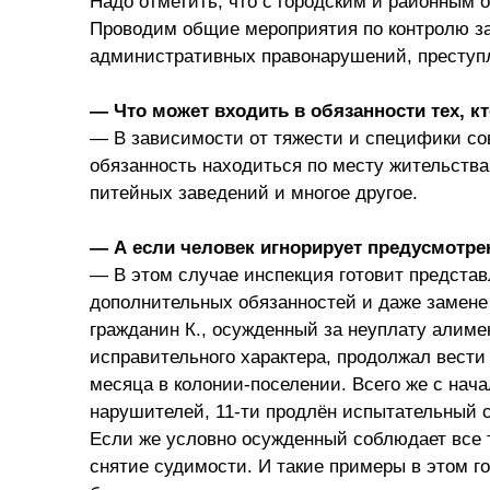
Надо отметить, что с городским и районным 
Проводим общие мероприятия по контролю з
административных правонарушений, преступ
— Что может входить в обязанности тех, к
— В зависимости от тяжести и специфики сов
обязанность находиться по месту жительства 
питейных заведений и многое другое.
— А если человек игнорирует предусмотр
— В этом случае инспекция готовит представ
дополнительных обязанностей и даже замене 
гражданин К., осужденный за неуплату алиме
исправительного характера, продолжал вести
месяца в колонии-поселении. Всего же с нач
нарушителей, 11-ти продлён испытательный 
Если же условно осужденный соблюдает все т
снятие судимости. И такие примеры в этом го