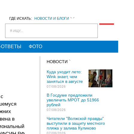
ГДЕ ИСКАТЬ:
НОВОСТИ И БЛОГИ
Я ИЩУ...
-ОТВЕТЫ
ФОТО
НОВОСТИ
Куда уходит лето:
Wink знает, чем
заняться в августе
07/08/2026
В Госдуме предложили
 с
увеличить МРОТ до 51966
вшемуся
рублей
07/08/2026
ежних
вена в
Читатели "Волжской правды"
выступили в защиту местного
сиональный
пляжа у залива Куликово
2 УФСИН РФ
07/08/2026