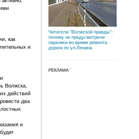
 активно.
 ими
Читатели "Волжской правды":
почему не предусмотрели
и, как
парковки во время ремонта
елительных и
дороги по ул.Ленина
РЕКЛАМА
ии
ль Волжска,
ких действий
провести два
злостных
казания и
 будет