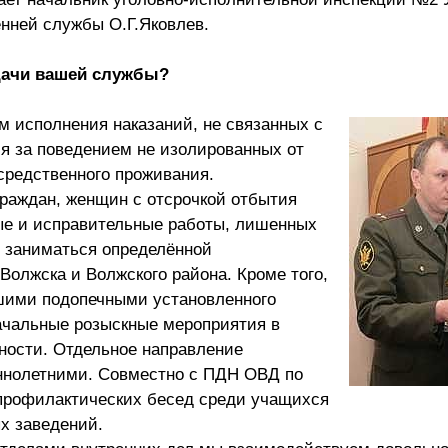
нней службы О.Г.Яковлев.
дачи вашей службы?
м исполнения наказаний, не связанных с
я за поведением не изолированных от
средственного проживания.
граждан, женщин с отсрочкой отбытия
ные и исправительные работы, лишенных
 заниматься определённой
олжска и Волжского района. Кроме того,
шими подопечными установленного
начальные розыскные мероприятия в
нности. Отдельное направление
ннолетними. Совместно с ПДН ОВД по
 профилактических бесед среди учащихся
х заведений.