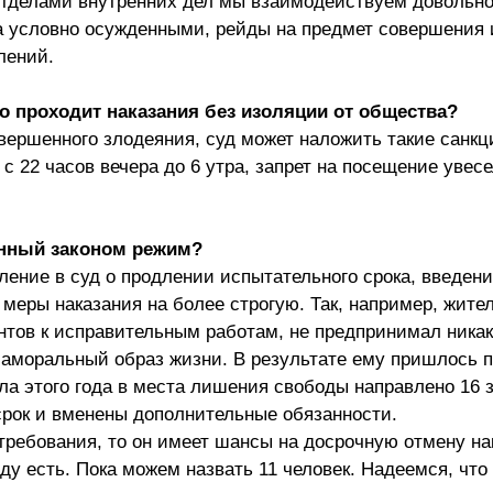
отделами внутренних дел мы взаимодействуем довольно
а условно осужденными, рейды на предмет совершения
лений.
то проходит наказания без изоляции от общества?
ершенного злодеяния, суд может наложить такие санкци
с 22 часов вечера до 6 утра, запрет на посещение увес
енный законом режим?
ление в суд о продлении испытательного срока, введен
меры наказания на более строгую. Так, например, жите
нтов к исправительным работам, не предпринимал ника
 аморальный образ жизни. В результате ему пришлось 
ала этого года в места лишения свободы направлено 16 
срок и вменены дополнительные обязанности.
ребования, то он имеет шансы на досрочную отмену на
ду есть. Пока можем назвать 11 человек. Надеемся, что