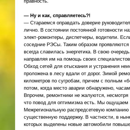
правность.
— Ну и как, справляетесь?!
— Стараемся оправдать доверие руководител
лично. В состоянии постоянной готовности н
элект-ромонтеры, диспетчеры, водители. Ес
соседние РЭСы. Таким образом проявляются 
всегда славилась энергетика. В свою очередь
направляя им на помощь своих специалистов
Обход сетей для отыскания и устранения неи
проложена в лесу вдали от дорог. Зимой рем
километров по сугробам, причем с полным 
потом, когда место аварии обнаружено, часами
Впрочем, ремонтники не жалуются, несмотря 
что повод для оптимизма есть. Мы ощущаем 
Межрегиональную распредсетевую компанию 
существенную поддержку. В частности, в ны
которых выделены новые автомобили повыше