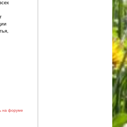
всех
т
ции
тья,
ь на форуме