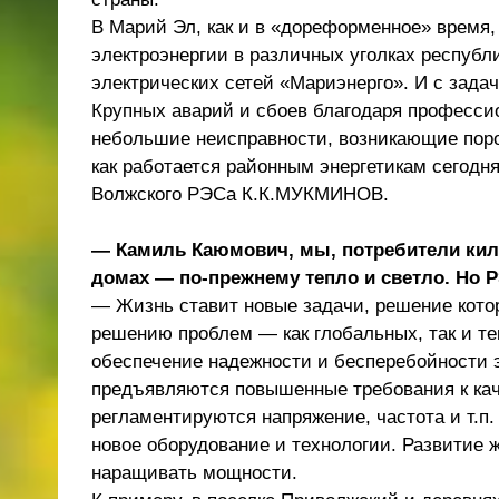
В Марий Эл, как и в «дореформенное» время
электроэнергии в различных уголках респу
электрических сетей «Мариэнерго». И с зада
Крупных аварий и сбоев благодаря профессио
небольшие неисправности, возникающие порой
как работается районным энергетикам сегодн
Волжского РЭСа К.К.МУКМИНОВ.
— Камиль Каюмович, мы, потребители килов
домах — по-прежнему тепло и светло. Но Р
— Жизнь ставит новые задачи, решение кото
решению проблем — как глобальных, так и те
обеспечение надежности и бесперебойности 
предъявляются повышенные требования к кач
регламентируются напряжение, частота и т.п
новое оборудование и технологии. Развитие 
наращивать мощности.