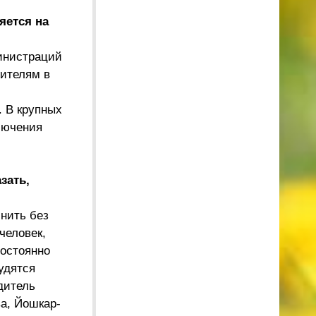
яется на
министраций
жителям в
 В крупных
лючения
зать,
нить без
человек,
постоянно
удятся
дитель
а, Йошкар-