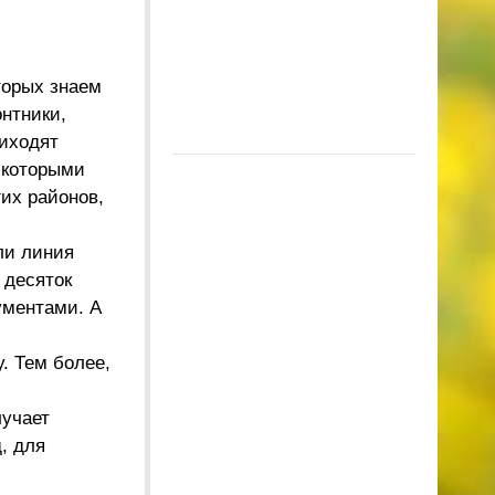
торых знаем
нтники,
иходят
 которыми
гих районов,
ли линия
 десяток
ументами. А
. Тем более,
учает
, для