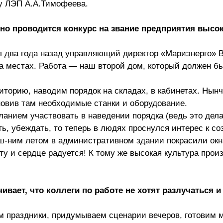
у ЛЭП А.А.Тимофеева.
но проводится конкурс на звание предприятия высо
л два года назад управляющий директор «Мариэнерго» 
а местах. Работа — наш второй дом, который должен б
торию, наводим порядок на складах, в кабинетах. Нынч
новив там необходимые станки и оборудование.
ланием участвовать в наведении порядка (ведь это дела
ь, убеждать, то теперь в людях проснулся интерес к с
ш-ним летом в административном здании покрасили окн
у и сердце радуется! К тому же высокая культура прои
вает, что коллеги по работе не хотят разлучаться и
м праздники, придумываем сценарии вечеров, готовим 