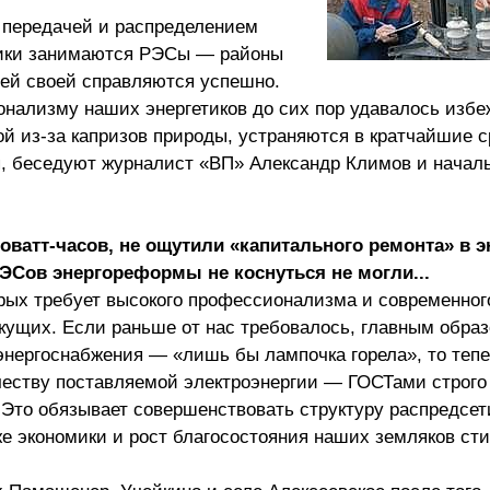
, передачей и распределением
блики занимаются РЭСы — районы
чей своей справляются успешно.
нализму наших энергетиков до сих пор удавалось избе
 из-за капризов природы, устраняются в кратчайшие ср
я, беседуют журналист «ВП» Александр Климов и начал
атт-часов, не ощутили «капитального ремонта» в эн
ЭСов энергореформы не коснуться не могли...
рых требует высокого профессионализма и современног
кущих. Если раньше от нас требовалось, главным образ
энергоснабжения — «лишь бы лампочка горела», то теп
еству поставляемой электроэнергии — ГОСТами строго
. Это обязывает совершенствовать структуру распредсет
же экономики и рост благосостояния наших земляков ст