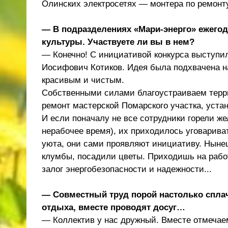
Олинских электросетях — монтера по ремонт
— В подразделениях «Мари-энерго» ежегод
культуры. Участвуете ли вы в нем?
— Конечно! С инициативой конкурса выступи
Иосифович Котиков. Идея была подхвачена н
красивым и чистым.
Собственными силами благоустраиваем терри
ремонт мастерской Помарского участка, уста
И если поначалу не все сотрудники горели же
нерабочее время), их приходилось уговариват
уюта, они сами проявляют инициативу. Ныне
клумбы, посадили цветы. Приходишь на работ
залог энергобезопасности и надежности...
— Совместный труд порой настолько сплачи
отдыха, вместе проводят досуг…
— Коллектив у нас дружный. Вместе отмечае