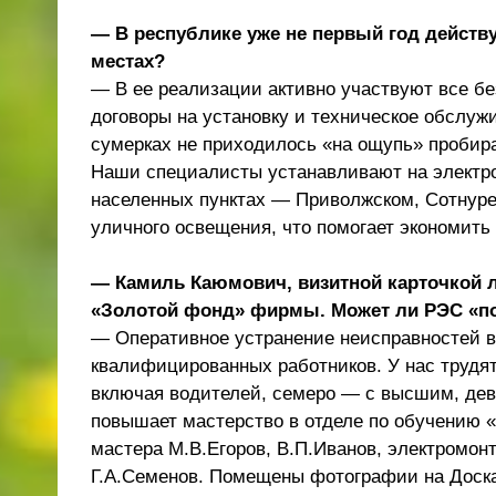
— В республике уже не первый год действу
местах?
— В ее реализации активно участвуют все б
договоры на установку и техническое обслуж
сумерках не приходилось «на ощупь» пробир
Наши специалисты устанавливают на электро
населенных пунктах — Приволжском, Сотнуре
уличного освещения, что помогает экономить
— Камиль Каюмович, визитной карточкой 
«Золотой фонд» фирмы. Может ли РЭС «п
— Оперативное устранение неисправностей в
квалифицированных работников. У нас трудят
включая водителей, семеро — с высшим, дев
повышает мастерство в отделе по обучению 
мастера М.В.Егоров, В.П.Иванов, электромон
Г.А.Семенов. Помещены фотографии на Доска