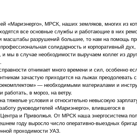
ей «Мариэнерго», МРСК, наших земляков, многих из ко
аходятся все основные службы и работающие в них ремо
ли масштабы разрушений большие, то нам на помощь пр
профессиональная солидарность и корпоративный дух,
, и мы в случае необходимости выручаем коллег из дру
.
справности отнимает много времени и сил, особенно ес
онтникам зачастую приходится на лыжах преодолевать с
«боекомплектом» — необходимыми материалами и инстр
 работать, в мороз, на ветру.
на тяжелые условия и относительно невысокую зарплату
заботу руководителей «Мариэнерго», влившегося в
Центра и Приволжья. От МРСК наша энергосистема пол
нешнем году выросло число оперативно-выездных бригад
нной проходимости УАЗ.