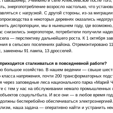
 Памашенер, Учейкино и селе Алексеевское после того, 
ть, энергопотребление возросло настолько, что устано
яться с нагрузкой. С другой стороны, из-за миграции
озпроизводства в некоторых деревнях оказались недогр
ить диспропорции, мы в нынешнем году, где возможно
ас снизились энергопотери, потребители получили наде
 села — перспективу дальнейшего роста. К 1 октября з
ния в сельских поселениях района. Отремонтировано 1
, заменены 91 лампа, 13 дросселей.
приходится сталкиваться в повседневной работе?
но большое хозяйство. В нашем ведении — свыше шест
о класса напряжения, почти 200 трансформаторных подс
ся через заповедные леса национального парка «Марий 
сте с тем у нас на обслуживании немало промышленных 
объектов соцкультбыта. И все они — в любое время го
 — должны бесперебойно обеспечиваться электроэнергией
лизм, наша задача — оперативно найти и устранить не