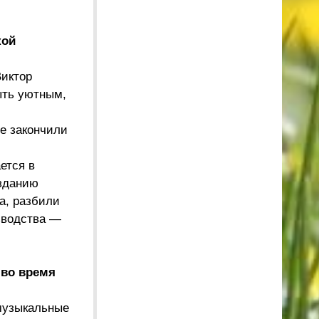
кой
Виктор
ыть уютным,
е закончили
ется в
озданию
а, разбили
зводства —
 во время
музыкальные