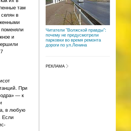
как их в
вленные там
 селян в
уженными
, поменяли
Читатели "Волжской правды":
почему не предусмотрели
жное и
парковки во время ремонта
авершили
дороги по ул.Ленина
17
РЕКЛАМА
исот
танций. При
Чодра» — к
и
да, в любую
. Если
ис-