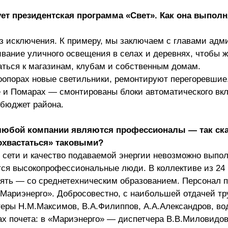
ет президентская программа «Свет». Как она выполн
ез исключения. К примеру, мы заключаем с главами ад
ивание уличного освещения в селах и деревнях, чтобы 
аться к магазинам, клубам и собственным домам.
опорах новые светильники, ремонтируют перегоревшие.
 и Помарах — смонтированы блоки автоматического вк
 бюджет района.
любой компании являются профессионалы — так ска
охвастаться» таковыми?
 сети и качество подаваемой энергии невозможно выпол
ся высокопрофессиональные люди. В коллективе из 24 
ять — со среднетехническим образованием. Персонал 
«Мариэнерго». Добросовестно, с наибольшей отдачей тр
теры Н.М.Максимов, В.А.Филиппов, А.А.Александров, во
х почета: в «Мариэнерго» — диспетчера В.В.Миловидов