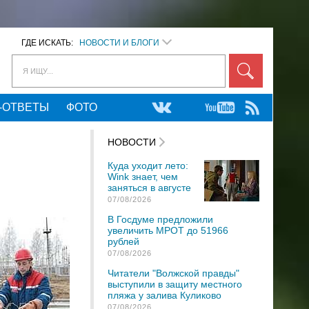
ГДЕ ИСКАТЬ:
НОВОСТИ И БЛОГИ
Я ИЩУ...
-ОТВЕТЫ
ФОТО
НОВОСТИ
Куда уходит лето:
Wink знает, чем
заняться в августе
07/08/2026
В Госдуме предложили
увеличить МРОТ до 51966
рублей
07/08/2026
Читатели "Волжской правды"
выступили в защиту местного
пляжа у залива Куликово
07/08/2026