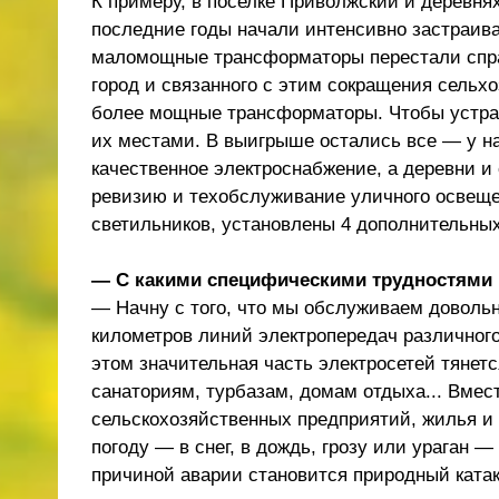
К примеру, в поселке Приволжский и деревнях
последние годы начали интенсивно застраива
маломощные трансформаторы перестали справл
город и связанного с этим сокращения сельх
более мощные трансформаторы. Чтобы устран
их местами. В выигрыше остались все — у н
качественное электроснабжение, а деревни и
ревизию и техобслуживание уличного освеще
светильников, установлены 4 дополнительных
— С какими специфическими трудностями 
— Начну с того, что мы обслуживаем доволь
километров линий электропередач различног
этом значительная часть электросетей тянет
санаториям, турбазам, домам отдыха... Вме
сельскохозяйственных предприятий, жилья и 
погоду — в снег, в дождь, грозу или ураган
причиной аварии становится природный катак