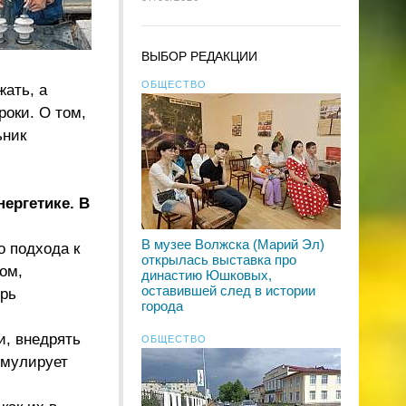
ВЫБОР РЕДАКЦИИ
ОБЩЕСТВО
жать, а
оки. О том,
ьник
ергетике. В
В музее Волжска (Марий Эл)
о подхода к
открылась выставка про
ом,
династию Юшковых,
оставившей след в истории
ерь
города
и, внедрять
ОБЩЕСТВО
имулирует