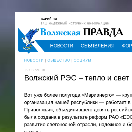
НОВОСТИ
ОБЪЯВЛЕНИЯ
ФО
НОВОСТИ
|
ОБЩЕСТВО
|
СОЦИУМ
19/12/2008
Волжский РЭС – тепло и свет
Вот уже более полугода «Мариэнерго» — кру
организация нашей республики — работает 
Приволжья», объединившего девять российск
была создана в результате реформ РАО «ЕЭС
развитие светоносной отрасли, надежное и 
страны.