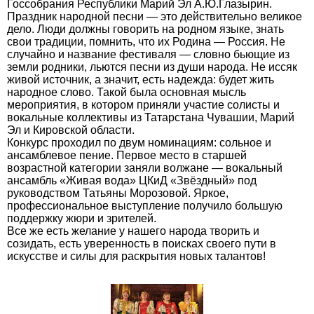
Госсобрания Республики Марий Эл А.Ю.Глазырин.
Праздник народной песни — это действительно великое
дело. Люди должны говорить на родном языке, знать
свои традиции, помнить, что их Родина — Россия. Не
случайно и название фестиваля — словно бьющие из
земли родники, льются песни из души народа. Не иссяк
живой источник, а значит, есть надежда: будет жить
народное слово. Такой была основная мысль
мероприятия, в котором приняли участие солисты и
вокальные коллективы из Татарстана Чувашии, Марий
Эл и Кировской области.
Конкурс проходил по двум номинациям: сольное и
ансамблевое пение. Первое место в старшей
возрастной категории заняли волжане — вокальный
ансамбль «Живая вода» ЦКиД «Звёздный» под
руководством Татьяны Морозовой. Яркое,
профессиональное выступление получило большую
поддержку жюри и зрителей.
Все же есть желание у нашего народа творить и
созидать, есть уверенность в поисках своего пути в
искусстве и силы для раскрытия новых талантов!