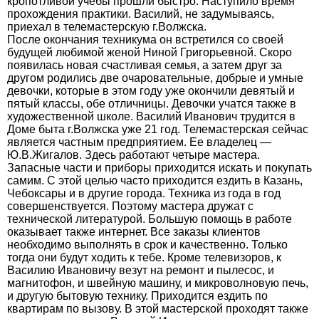
кропотливой учебы прошли быстро. Наступило время
прохождения практики. Василий, не задумываясь,
приехал в телемастерскую г.Волжска.
После окончания техникума он встретился со своей
будущей любимой женой Ниной Григорьевной. Скоро
появилась новая счастливая семья, а затем друг за
другом родились две очаровательные, добрые и умные
девочки, которые в этом году уже окончили девятый и
пятый классы, обе отличницы. Девочки учатся также в
художественной школе. Василий Иванович трудится в
Доме быта г.Волжска уже 21 год. Телемастерская сейчас
является частным предприятием. Ее владелец —
Ю.В.Жигалов. Здесь работают четыре мастера.
Запасные части и приборы приходится искать и покупать
самим. С этой целью часто приходится ездить в Казань,
Чебоксары и в другие города. Техника из года в год
совершенствуется. Поэтому мастера дружат с
технической литературой. Большую помощь в работе
оказывает также интернет. Все заказы клиентов
необходимо выполнять в срок и качественно. Только
тогда они будут ходить к тебе. Кроме телевизоров, к
Василию Ивановичу везут на ремонт и пылесос, и
магнитофон, и швейную машину, и микроволновую печь,
и другую бытовую технику. Приходится ездить по
квартирам по вызову. В этой мастерской проходят также